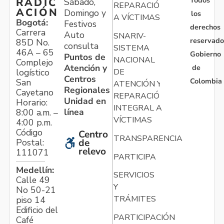
Todos
RADIC
Sábado,
REPARACIÓN
ACIÓN
Domingo y
los
A VÍCTIMAS
Bogotá:
Festivos
derechos
Carrera
Auto
SNARIV-
reservado
85D No.
consulta
SISTEMA
46A – 65
Gobierno
Puntos de
NACIONAL
Complejo
Atención y
de
logístico
DE
Centros
Colombia
San
ATENCIÓN Y
Regionales
Cayetano
REPARACIÓN
Unidad en
Horario:
INTEGRAL A
línea
8:00 a.m. –
VÍCTIMAS
4:00 p.m.
Código
Centro
TRANSPARENCIA
Postal:
de
relevo
111071
PARTICIPA
Medellín:
SERVICIOS
Calle 49
Y
No 50-21
TRÁMITES
piso 14
Edificio del
PARTICIPACIÓN
Café