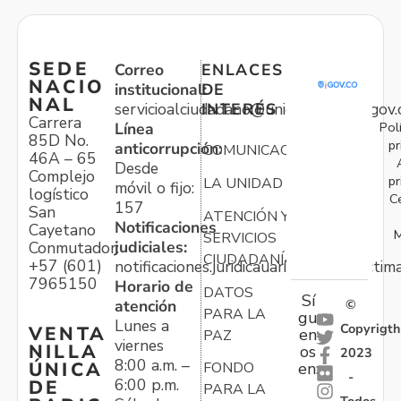
SEDE
Correo
ENLACES
NACIO
institucional:
DE
NAL
servicioalciudadano@unidadvictimas.gov.
INTERÉS
Carrera
Pol
Línea
85D No.
pr
anticorrupción:
COMUNICACIONES
46A – 65
Desde
Complejo
pr
LA UNIDAD
móvil o fijo:
logístico
C
157
San
ATENCIÓN Y
Notificaciones
Cayetano
M
SERVICIOS
judiciales:
Conmutador:
CIUDADANÍA
+57 (601)
notificaciones.juridicauariv@unidadvictim
7965150
Horario de
DATOS
Sí
atención
©
PARA LA
gu
Lunes a
Copyrigth
VENTA
en
PAZ
viernes
NILLA
os
2023
8:00 a.m. –
ÚNICA
FONDO
en:
-
6:00 p.m.
DE
PARA LA