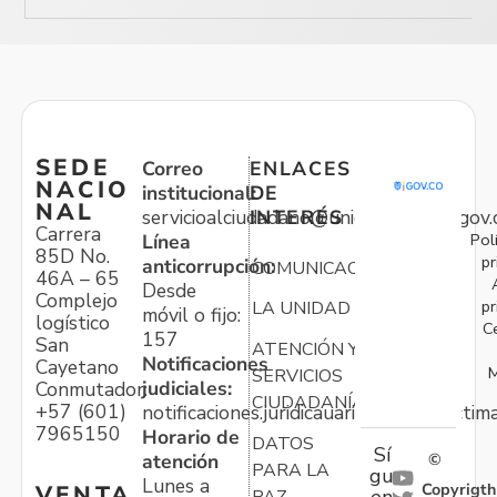
SEDE
Correo
ENLACES
NACIO
institucional:
DE
NAL
servicioalciudadano@unidadvictimas.gov.
INTERÉS
Carrera
Pol
Línea
85D No.
pr
anticorrupción:
COMUNICACIONES
46A – 65
Desde
Complejo
pr
LA UNIDAD
móvil o fijo:
logístico
C
157
San
ATENCIÓN Y
Notificaciones
Cayetano
M
SERVICIOS
judiciales:
Conmutador:
CIUDADANÍA
+57 (601)
notificaciones.juridicauariv@unidadvictim
7965150
Horario de
DATOS
Sí
atención
©
PARA LA
gu
Lunes a
Copyrigth
VENTA
en
PAZ