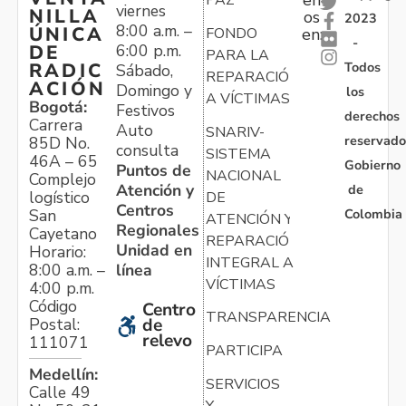
viernes
NILLA
os
2023
8:00 a.m. –
ÚNICA
FONDO
en:
-
6:00 p.m.
DE
PARA LA
Todos
RADIC
Sábado,
REPARACIÓN
ACIÓN
Domingo y
los
A VÍCTIMAS
Bogotá:
Festivos
derechos
Carrera
Auto
SNARIV-
reservado
85D No.
consulta
SISTEMA
46A – 65
Gobierno
Puntos de
NACIONAL
Complejo
Atención y
de
logístico
DE
Centros
Colombia
San
ATENCIÓN Y
Regionales
Cayetano
REPARACIÓN
Unidad en
Horario:
INTEGRAL A
línea
8:00 a.m. –
VÍCTIMAS
4:00 p.m.
Código
Centro
TRANSPARENCIA
Postal:
de
relevo
111071
PARTICIPA
Medellín:
SERVICIOS
Calle 49
Y