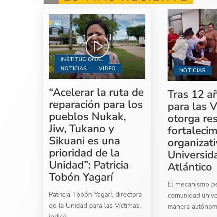
INSTITUCIONAL
NOTICIAS
VIDEO
NOTICIAS
“Acelerar la ruta de
Tras 12 a
reparación para los
para las V
pueblos Nukak,
otorga re
Jiw, Tukano y
fortaleci
Sikuani es una
organizati
prioridad de la
Universid
Unidad”: Patricia
Atlántico
Tobón Yagarí
El mecanismo per
Patricia Tobón Yagarí, directora
comunidad univer
de la Unidad para las Víctimas,
manera autóno
indicó
...