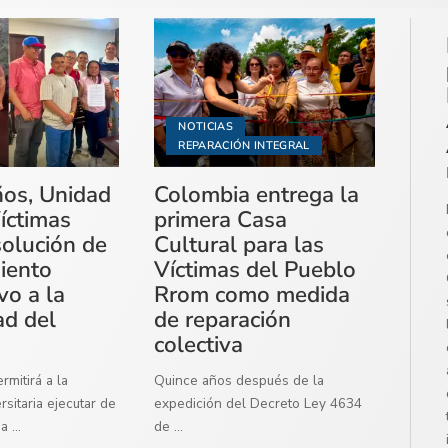
NOTICIAS
REPARACIÓN INTEGRAL
ños, Unidad
Colombia entrega la
íctimas
primera Casa
solución de
Cultural para las
miento
Víctimas del Pueblo
vo a la
Rrom como medida
ad del
de reparación
colectiva
mitirá a la
Quince años después de la
sitaria ejecutar de
expedición del Decreto Ley 4634
ma
...
de
...