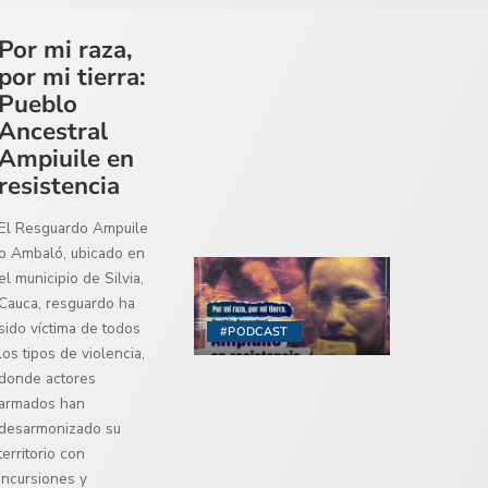
Por mi raza,
por mi tierra:
Pueblo
Ancestral
Ampiuile en
resistencia
El Resguardo Ampuile
o Ambaló, ubicado en
el municipio de Silvia,
Cauca, resguardo ha
sido víctima de todos
#PODCAST
los tipos de violencia,
donde actores
armados han
desarmonizado su
territorio con
incursiones y