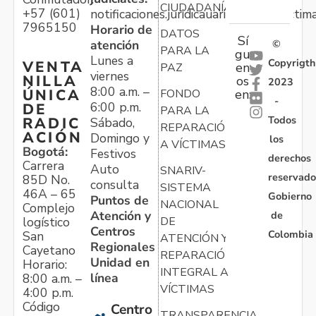
CIUDADANÍA
+57 (601)
notificaciones.juridicauariv@unidadvictim
7965150
Horario de
DATOS
Sí
atención
©
PARA LA
gu
Lunes a
Copyrigth
VENTA
en
PAZ
viernes
NILLA
os
2023
8:00 a.m. –
ÚNICA
FONDO
en:
-
6:00 p.m.
DE
PARA LA
Todos
RADIC
Sábado,
REPARACIÓN
ACIÓN
Domingo y
los
A VÍCTIMAS
Bogotá:
Festivos
derechos
Carrera
Auto
SNARIV-
reservado
85D No.
consulta
SISTEMA
46A – 65
Gobierno
Puntos de
NACIONAL
Complejo
Atención y
de
logístico
DE
Centros
Colombia
San
ATENCIÓN Y
Regionales
Cayetano
REPARACIÓN
Unidad en
Horario:
INTEGRAL A
línea
8:00 a.m. –
VÍCTIMAS
4:00 p.m.
Código
Centro
TRANSPARENCIA