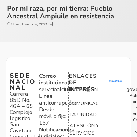
Por mi raza, por mi tierra: Pueblo
Ancestral Ampiuile en resistencia
15 septiembre, 2023
SEDE
Correo
ENLACES
NACIO
institucional:
DE
NAL
servicioalciudadano@unidadvictimas.gov.
INTERÉS
Carrera
Pol
Línea
85D No.
pr
anticorrupción:
COMUNICACIONES
46A – 65
Desde
Complejo
pr
LA UNIDAD
móvil o fijo:
logístico
C
157
San
ATENCIÓN Y
Notificaciones
Cayetano
M
SERVICIOS
judiciales:
Conmutador: