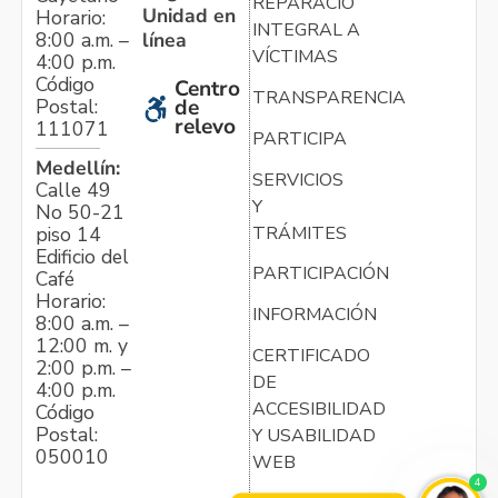
REPARACIÓN
Unidad en
Horario:
INTEGRAL A
línea
8:00 a.m. –
VÍCTIMAS
4:00 p.m.
Código
Centro
TRANSPARENCIA
Postal:
de
relevo
111071
PARTICIPA
Medellín:
SERVICIOS
Calle 49
Y
No 50-21
TRÁMITES
piso 14
Edificio del
PARTICIPACIÓN
Café
Horario:
INFORMACIÓN
8:00 a.m. –
12:00 m. y
CERTIFICADO
2:00 p.m. –
DE
4:00 p.m.
ACCESIBILIDAD
Código
Postal:
Y USABILIDAD
050010
WEB
4