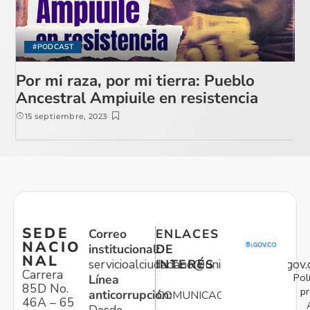
#PODCAST
Por mi raza, por mi tierra: Pueblo
Ancestral Ampiuile en resistencia
15 septiembre, 2023
SEDE
Correo
ENLACES
NACIO
institucional:
DE
NAL
servicioalciudadano@unidadvictimas.gov.
INTERÉS
Carrera
Pol
Línea
85D No.
pr
anticorrupción:
COMUNICACIONES
46A – 65
Desde