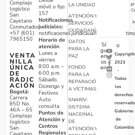
Complejo
pr
LA UNIDAD
móvil o fijo:
logístico
C
157
San
ATENCIÓN Y
Notificaciones
Cayetano
M
SERVICIOS
judiciales:
Conmutador:
CIUDADANÍA
+57 (601)
notificaciones.juridicauariv@unidadvictim
7965150
Horario de
DATOS
Sí
atención
©
PARA LA
gu
Lunes a
Copyrigth
VENTA
en
PAZ
viernes
NILLA
os
2023
8:00 a.m. –
ÚNICA
FONDO
en:
-
6:00 p.m.
DE
PARA LA
Todos
RADIC
Sábado,
REPARACIÓN
ACIÓN
Domingo y
los
A VÍCTIMAS
Bogotá:
Festivos
derechos
Carrera
Auto
SNARIV-
reservado
85D No.
consulta
SISTEMA
46A – 65
Gobierno
Puntos de
NACIONAL
Complejo
Atención y
de
logístico
DE
Centros
Colombia
San
ATENCIÓN Y
Regionales
Cayetano