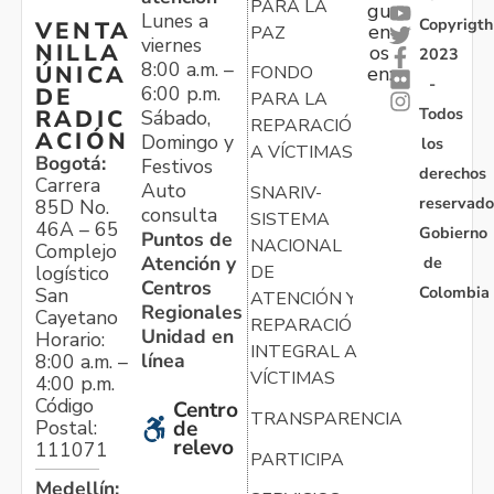
PARA LA
gu
Lunes a
Copyrigth
VENTA
en
PAZ
viernes
NILLA
os
2023
8:00 a.m. –
ÚNICA
FONDO
en:
-
6:00 p.m.
DE
PARA LA
Todos
RADIC
Sábado,
REPARACIÓN
ACIÓN
Domingo y
los
A VÍCTIMAS
Bogotá:
Festivos
derechos
Carrera
Auto
SNARIV-
reservado
85D No.
consulta
SISTEMA
46A – 65
Gobierno
Puntos de
NACIONAL
Complejo
Atención y
de
logístico
DE
Centros
Colombia
San
ATENCIÓN Y
Regionales
Cayetano
REPARACIÓN
Unidad en
Horario:
INTEGRAL A
línea
8:00 a.m. –
VÍCTIMAS
4:00 p.m.
Código
Centro
TRANSPARENCIA
Postal:
de
relevo
111071
PARTICIPA
Medellín: