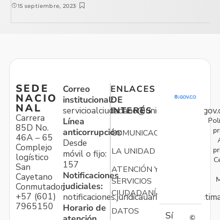
15 septiembre, 2023
SEDE
Correo
ENLACES
NACIO
institucional:
DE
NAL
servicioalciudadano@unidadvictimas.gov.
INTERÉS
Carrera
Pol
Línea
85D No.
pr
anticorrupción:
COMUNICACIONES
46A – 65
Desde
Complejo
pr
LA UNIDAD
móvil o fijo:
logístico
C
157
San
ATENCIÓN Y
Notificaciones
Cayetano
M
SERVICIOS
judiciales:
Conmutador:
CIUDADANÍA
+57 (601)
notificaciones.juridicauariv@unidadvictim
7965150
Horario de
DATOS
Sí
atención
©