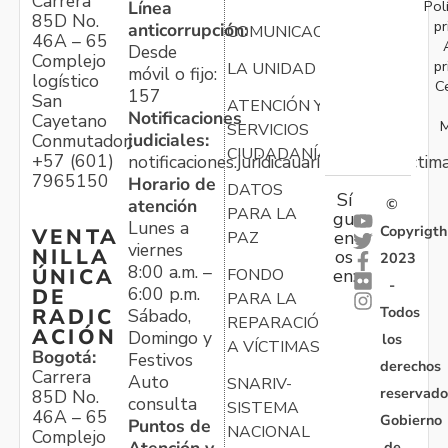
Carrera
Pol
Línea
85D No.
pr
anticorrupción:
COMUNICACIONES
46A – 65
Desde
Complejo
pr
LA UNIDAD
móvil o fijo:
logístico
C
157
San
ATENCIÓN Y
Notificaciones
Cayetano
M
SERVICIOS
judiciales:
Conmutador:
CIUDADANÍA
+57 (601)
notificaciones.juridicauariv@unidadvictim
7965150
Horario de
DATOS
Sí
atención
©
PARA LA
gu
Lunes a
Copyrigth
VENTA
en
PAZ
viernes
NILLA
os
2023
8:00 a.m. –
ÚNICA
FONDO
en:
-
6:00 p.m.
DE
PARA LA
Todos
RADIC
Sábado,
REPARACIÓN
ACIÓN
Domingo y
los
A VÍCTIMAS
Bogotá:
Festivos
derechos
Carrera
Auto
SNARIV-
reservado
85D No.
consulta
SISTEMA
46A – 65
Gobierno
Puntos de
NACIONAL
Complejo
de