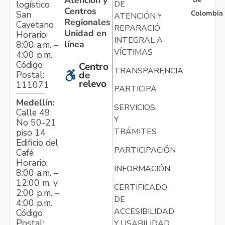
Atención y
logístico
DE
Centros
Colombia
San
ATENCIÓN Y
Regionales
Cayetano
REPARACIÓN
Unidad en
Horario:
INTEGRAL A
línea
8:00 a.m. –
VÍCTIMAS
4:00 p.m.
Código
Centro
TRANSPARENCIA
Postal:
de
relevo
111071
PARTICIPA
Medellín:
SERVICIOS
Calle 49
Y
No 50-21
TRÁMITES
piso 14
Edificio del
PARTICIPACIÓN
Café
Horario:
INFORMACIÓN
8:00 a.m. –
12:00 m. y
CERTIFICADO
2:00 p.m. –
DE
4:00 p.m.
ACCESIBILIDAD
Código
Postal:
Y USABILIDAD