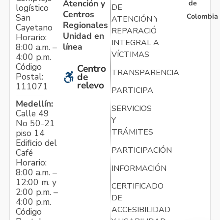
Atención y
de
logístico
DE
Centros
Colombia
San
ATENCIÓN Y
Regionales
Cayetano
REPARACIÓN
Unidad en
Horario:
INTEGRAL A
línea
8:00 a.m. –
VÍCTIMAS
4:00 p.m.
Código
Centro
TRANSPARENCIA
Postal:
de
relevo
111071
PARTICIPA
Medellín:
SERVICIOS
Calle 49
Y
No 50-21
TRÁMITES
piso 14
Edificio del
PARTICIPACIÓN
Café
Horario:
INFORMACIÓN
8:00 a.m. –
12:00 m. y
CERTIFICADO
2:00 p.m. –
DE
4:00 p.m.
ACCESIBILIDAD
Código