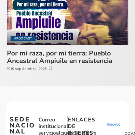
#PODCAST
Por mi raza, por mi tierra: Pueblo
Ancestral Ampiuile en resistencia
15 septiembre, 2023
SEDE
Correo
ENLACES
NACIO
institucional:
DE
NAL
servicioalciudadano@unidadvictimas.gov.
INTERÉS