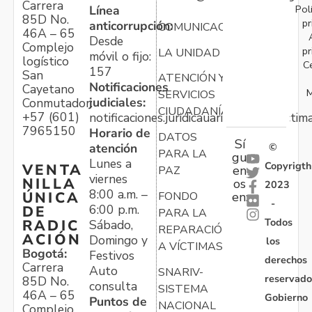
Carrera
Pol
Línea
85D No.
pr
anticorrupción:
COMUNICACIONES
46A – 65
Desde
Complejo
pr
LA UNIDAD
móvil o fijo:
logístico
C
157
San
ATENCIÓN Y
Notificaciones
Cayetano
M
SERVICIOS
judiciales:
Conmutador:
CIUDADANÍA
+57 (601)
notificaciones.juridicauariv@unidadvictim
7965150
Horario de
DATOS
Sí
atención
©
PARA LA
gu
Lunes a
Copyrigth
VENTA
en
PAZ
viernes
NILLA
os
2023
8:00 a.m. –
ÚNICA
FONDO
en:
-
6:00 p.m.
DE
PARA LA
Todos
RADIC
Sábado,
REPARACIÓN
ACIÓN
Domingo y
los
A VÍCTIMAS
Bogotá:
Festivos
derechos
Carrera
Auto
SNARIV-
reservado
85D No.
consulta
SISTEMA
46A – 65
Gobierno
Puntos de
NACIONAL
Complejo