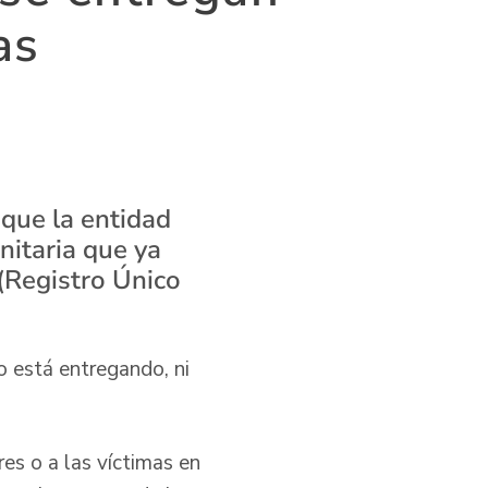
as
que la entidad
itaria que ya
(Registro Único
no está entregando, ni
.
res o a las víctimas en