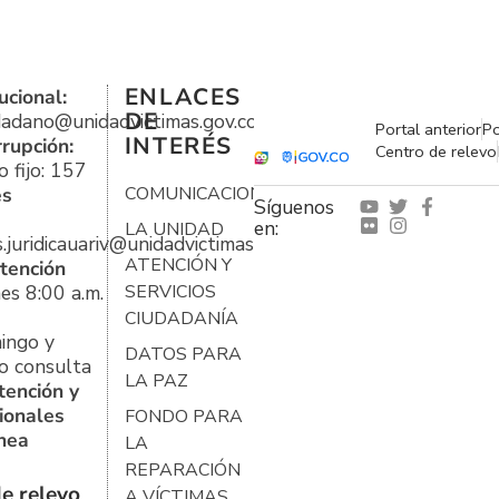
ENLACES
ucional:
DE
udadano@unidadvictimas.gov.co
Portal anterior
Po
INTERÉS
rrupción:
Centro de relevo
 fijo: 157
es
COMUNICACIONES
Síguenos
en:
LA UNIDAD
s.juridicauariv@unidadvictimas.gov.co
ATENCIÓN Y
tención
es 8:00 a.m.
SERVICIOS
CIUDADANÍA
ingo y
DATOS PARA
o consulta
LA PAZ
tención y
ionales
FONDO PARA
ínea
LA
REPARACIÓN
e relevo
A VÍCTIMAS