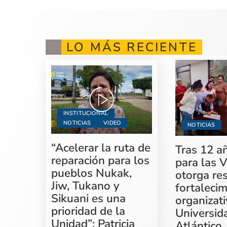
LO MÁS RECIENTE
INSTITUCIONAL
NOTICIAS
VIDEO
NOTICIAS
“Acelerar la ruta de
Tras 12 a
reparación para los
para las V
pueblos Nukak,
otorga re
Jiw, Tukano y
fortaleci
Sikuani es una
organizati
prioridad de la
Universid
Unidad”: Patricia
Atlántico