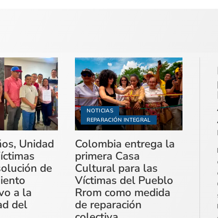
NOTICIAS
REPARACIÓN INTEGRAL
ños, Unidad
Colombia entrega la
íctimas
primera Casa
solución de
Cultural para las
miento
Víctimas del Pueblo
vo a la
Rrom como medida
ad del
de reparación
colectiva