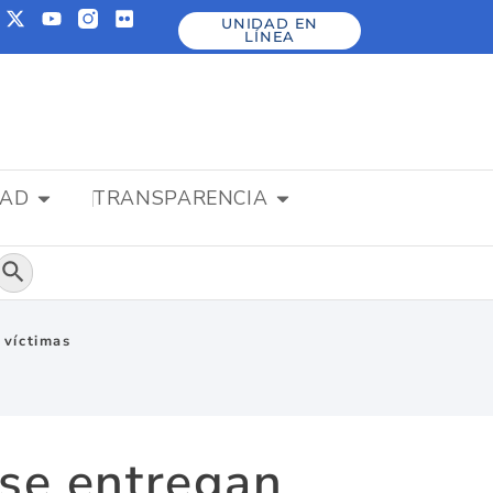
UNIDAD EN
LÍNEA
DAD
TRANSPARENCIA
Botón de búsqueda
 víctimas
 se entregan