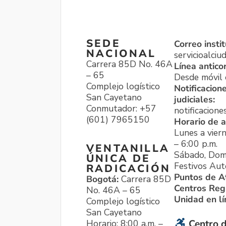
SEDE
Correo instit
NACIONAL
servicioalci
Carrera 85D No. 46A
Línea antico
– 65
Desde móvil o
Complejo logístico
Notificacion
San Cayetano
judiciales:
Conmutador: +57
notificacione
(601) 7965150
Horario de a
Lunes a viern
– 6:00 p.m.
VENTANILLA
Sábado, Dom
ÚNICA DE
Festivos Aut
RADICACIÓN
Puntos de A
Bogotá:
Carrera 85D
Centros Reg
No. 46A – 65
Unidad en l
Complejo logístico
San Cayetano
Horario: 8:00 a.m. –
Centro d