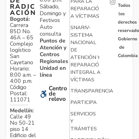
DE
PARA LA
Todos
RADIC
Sábado,
REPARACIÓN
ACIÓN
Domingo y
los
A VÍCTIMAS
Bogotá:
Festivos
derechos
Carrera
Auto
SNARIV-
reservado
85D No.
consulta
SISTEMA
46A – 65
Gobierno
Puntos de
NACIONAL
Complejo
Atención y
de
logístico
DE
Centros
Colombia
San
ATENCIÓN Y
Regionales
Cayetano
REPARACIÓN
Unidad en
Horario:
INTEGRAL A
línea
8:00 a.m. –
VÍCTIMAS
4:00 p.m.
Código
Centro
TRANSPARENCIA
Postal:
de
relevo
111071
PARTICIPA
Medellín:
SERVICIOS
Calle 49
Y
No 50-21
TRÁMITES
piso 14
Edificio del