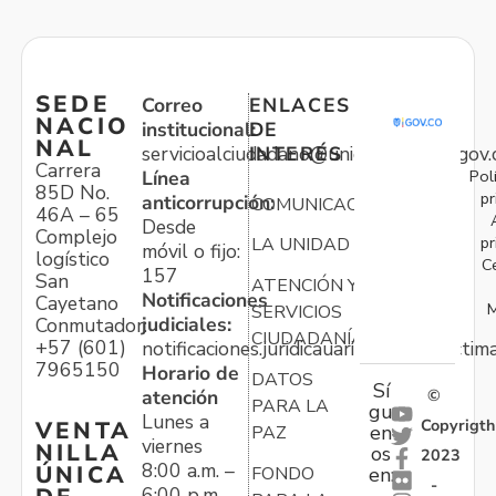
SEDE
Correo
ENLACES
NACIO
institucional:
DE
NAL
servicioalciudadano@unidadvictimas.gov.
INTERÉS
Carrera
Pol
Línea
85D No.
pr
anticorrupción:
COMUNICACIONES
46A – 65
Desde
Complejo
pr
LA UNIDAD
móvil o fijo:
logístico
C
157
San
ATENCIÓN Y
Notificaciones
Cayetano
M
SERVICIOS
judiciales:
Conmutador:
CIUDADANÍA
+57 (601)
notificaciones.juridicauariv@unidadvictim
7965150
Horario de
DATOS
Sí
atención
©
PARA LA
gu
Lunes a
Copyrigth
VENTA
en
PAZ
viernes
NILLA
os
2023
8:00 a.m. –
ÚNICA
FONDO
en:
-
6:00 p.m.