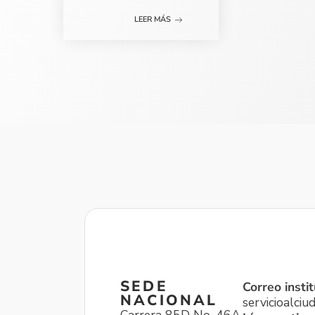
LEER MÁS
SEDE
Correo instit
NACIONAL
servicioalci
Carrera 85D No. 46A