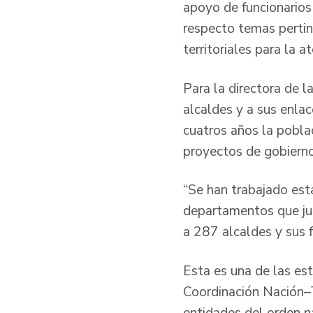
apoyo de funcionarios 
respecto temas pertine
territoriales para la a
Para la directora de l
alcaldes y a sus enla
cuatros años la poblac
proyectos de gobierno
“Se han trabajado est
departamentos que junt
a 287 alcaldes y sus 
Esta es una de las est
Coordinación Nación–Te
entidades del orden n