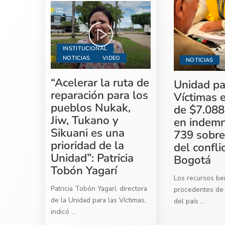
INSTITUCIONAL
NOTICIAS
VIDEO
NOTICIAS
“Acelerar la ruta de
Unidad pa
reparación para los
Víctimas 
pueblos Nukak,
de $7.088
Jiw, Tukano y
en indemn
Sikuani es una
739 sobre
prioridad de la
del confli
Unidad”: Patricia
Bogotá
Tobón Yagarí
Los recursos ben
Patricia Tobón Yagarí, directora
procedentes de 
de la Unidad para las Víctimas,
del país
...
indicó
...