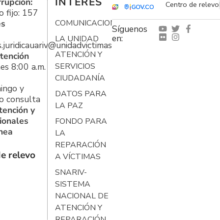
INTERÉS
rrupción:
Centro de relevo
 fijo: 157
es
COMUNICACIONES
Síguenos
en:
LA UNIDAD
s.juridicauariv@unidadvictimas.gov.co
ATENCIÓN Y
tención
es 8:00 a.m.
SERVICIOS
CIUDADANÍA
ingo y
DATOS PARA
o consulta
LA PAZ
tención y
ionales
FONDO PARA
ínea
LA
REPARACIÓN
e relevo
A VÍCTIMAS
SNARIV-
SISTEMA
NACIONAL DE
ATENCIÓN Y
REPARACIÓN