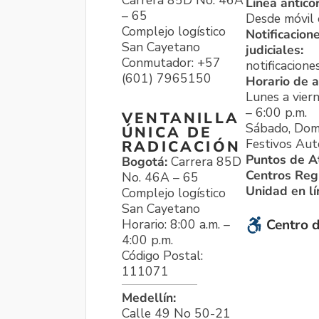
Línea antico
– 65
Desde móvil o
Complejo logístico
Notificacion
San Cayetano
judiciales:
Conmutador: +57
notificacione
(601) 7965150
Horario de a
Lunes a viern
– 6:00 p.m.
VENTANILLA
Sábado, Dom
ÚNICA DE
Festivos Aut
RADICACIÓN
Puntos de A
Bogotá:
Carrera 85D
Centros Reg
No. 46A – 65
Unidad en l
Complejo logístico
San Cayetano
Horario: 8:00 a.m. –
Centro d
4:00 p.m.
Código Postal:
111071
Medellín:
Calle 49 No 50-21