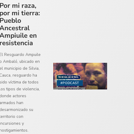
Por mi raza,
por mi tierra:
Pueblo
Ancestral
Ampiuile en
resistencia
El Resguardo Ampuile
o Ambaló, ubicado en
el municipio de Silvia,
Cauca, resguardo ha
sido víctima de todos
#PODCAST
los tipos de violencia,
donde actores
armados han
desarmonizado su
territorio con
incursiones y
hostigamientos.