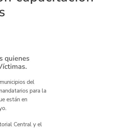
s
es quienes
Víctimas.
municipios del
mandatarios para la
que están en
ayo.
orial Central y el