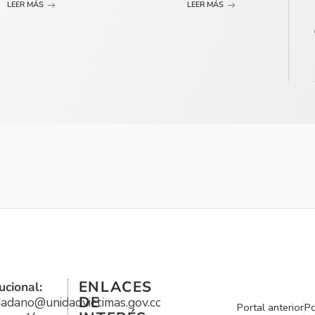
LEER MÁS
LEER MÁS
ENLACES
ucional:
DE
udadano@unidadvictimas.gov.co
Portal anterior
Po