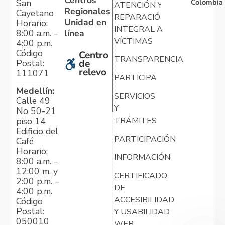
Colombia
San
ATENCIÓN Y
Regionales
Cayetano
REPARACIÓN
Unidad en
Horario:
INTEGRAL A
línea
8:00 a.m. –
VÍCTIMAS
4:00 p.m.
Código
Centro
TRANSPARENCIA
Postal:
de
relevo
111071
PARTICIPA
Medellín:
SERVICIOS
Calle 49
Y
No 50-21
TRÁMITES
piso 14
Edificio del
PARTICIPACIÓN
Café
Horario:
INFORMACIÓN
8:00 a.m. –
12:00 m. y
CERTIFICADO
2:00 p.m. –
DE
4:00 p.m.
ACCESIBILIDAD
Código
Postal:
Y USABILIDAD
050010
WEB