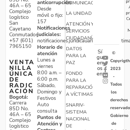
pr
anticorrupción:
COMUNICACIONES
46A – 65
Desde
Complejo
pr
LA UNIDAD
móvil o fijo:
logístico
C
157
San
ATENCIÓN Y
Notificaciones
Cayetano
M
SERVICIOS
judiciales:
Conmutador:
CIUDADANÍA
+57 (601)
notificaciones.juridicauariv@unidadvictim
7965150
Horario de
DATOS
Sí
atención
©
PARA LA
gu
Lunes a
Copyrigth
VENTA
en
PAZ
viernes
NILLA
os
2023
8:00 a.m. –
ÚNICA
FONDO
en:
-
6:00 p.m.
DE
PARA LA
Todos
RADIC
Sábado,
REPARACIÓN
ACIÓN
Domingo y
los
A VÍCTIMAS
Bogotá:
Festivos
derechos
Carrera
Auto
SNARIV-
reservado
85D No.
consulta
SISTEMA
46A – 65
Gobierno
Puntos de
NACIONAL
Complejo
Atención y
de
logístico
DE
Centros