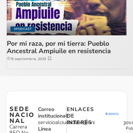
#PODCAST
Por mi raza, por mi tierra: Pueblo
Ancestral Ampiuile en resistencia
15 septiembre, 2023
SEDE
Correo
ENLACES
NACIO
institucional:
DE
NAL
servicioalciudadano@unidadvictimas.gov.
INTERÉS
Carrera
Pol
Línea
85D No.