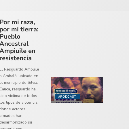
Por mi raza,
por mi tierra:
Pueblo
Ancestral
Ampiuile en
resistencia
El Resguardo Ampuile
o Ambaló, ubicado en
el municipio de Silvia,
Cauca, resguardo ha
sido víctima de todos
#PODCAST
los tipos de violencia,
donde actores
armados han
desarmonizado su
territorio con