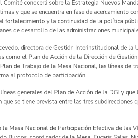
el Comité conocerá sobre la Estrategia Nuevos Manda
ctimas y que se encuentra en fase de acercamiento co
l fortalecimiento y la continuidad de la política públi
lanes de desarrollo de las administraciones municipa
vedo, directora de Gestión Interinstitucional de la U
s como el Plan de Acción de la Dirección de Gestión I
 Plan de Trabajo de la Mesa Nacional, las líneas de t
orma al protocolo de participación.
líneas generales del Plan de Acción de la DGI y que
n que se tiene prevista entre las tres subdirecciones 
e la Mesa Nacional de Participación Efectiva de las V
o Burgos, coordinador de la Mesa, Eucaris Salas, Ni