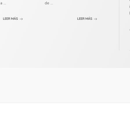
ma
...
de
...
LEER MÁS
LEER MÁS