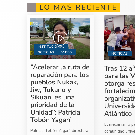
LO MÁS RECIENTE
INSTITUCIONAL
NOTICIAS
VIDEO
NOTICIAS
“Acelerar la ruta de
Tras 12 a
reparación para los
para las V
pueblos Nukak,
otorga re
Jiw, Tukano y
fortaleci
Sikuani es una
organizati
prioridad de la
Universid
Unidad”: Patricia
Atlántico
Tobón Yagarí
El mecanismo per
Patricia Tobón Yagarí, directora
comunidad univer