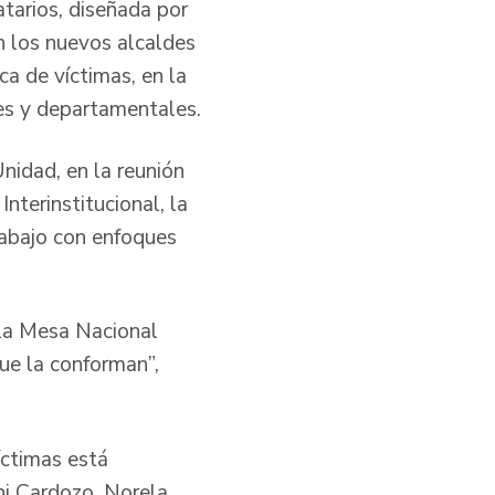
tarios, diseñada por
n los nuevos alcaldes
ca de víctimas, en la
les y departamentales.
nidad, en la reunión
nterinstitucional, la
rabajo con enfoques
 la Mesa Nacional
que la conforman”,
íctimas está
ni Cardozo, Norela