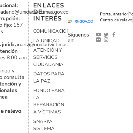
ENLACES
ucional:
DE
udadano@unidadvictimas.gov.co
Portal anterior
Po
INTERÉS
rrupción:
Centro de relevo
 fijo: 157
es
COMUNICACIONES
Síguenos
en:
LA UNIDAD
s.juridicauariv@unidadvictimas.gov.co
ATENCIÓN Y
tención
es 8:00 a.m.
SERVICIOS
CIUDADANÍA
ingo y
DATOS PARA
o consulta
LA PAZ
tención y
ionales
FONDO PARA
ínea
LA
REPARACIÓN
e relevo
A VÍCTIMAS
SNARIV-
SISTEMA