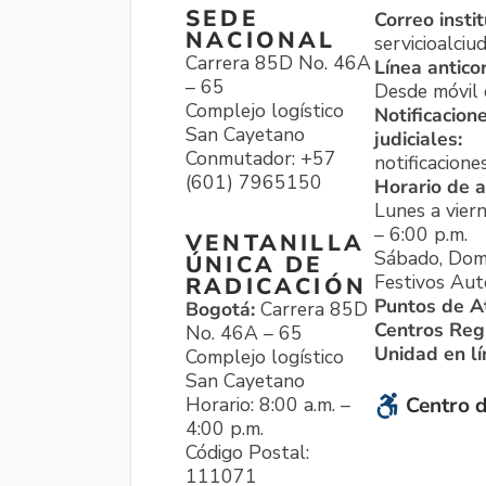
SEDE
Correo instit
NACIONAL
servicioalci
Carrera 85D No. 46A
Línea antico
– 65
Desde móvil o
Complejo logístico
Notificacion
San Cayetano
judiciales:
Conmutador: +57
notificacione
(601) 7965150
Horario de a
Lunes a viern
– 6:00 p.m.
VENTANILLA
Sábado, Dom
ÚNICA DE
Festivos Aut
RADICACIÓN
Puntos de A
Bogotá:
Carrera 85D
Centros Reg
No. 46A – 65
Unidad en l
Complejo logístico
San Cayetano
Horario: 8:00 a.m. –
Centro d
4:00 p.m.
Código Postal:
111071