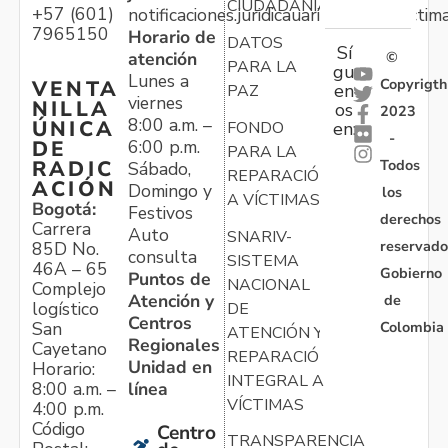
CIUDADANÍA
+57 (601)
notificaciones.juridicauariv@unidadvictim
7965150
Horario de
DATOS
Sí
atención
©
PARA LA
gu
Lunes a
Copyrigth
VENTA
en
PAZ
viernes
NILLA
os
2023
8:00 a.m. –
ÚNICA
FONDO
en:
-
6:00 p.m.
DE
PARA LA
Todos
RADIC
Sábado,
REPARACIÓN
ACIÓN
Domingo y
los
A VÍCTIMAS
Bogotá:
Festivos
derechos
Carrera
Auto
SNARIV-
reservado
85D No.
consulta
SISTEMA
46A – 65
Gobierno
Puntos de
NACIONAL
Complejo
Atención y
de
logístico
DE
Centros
Colombia
San
ATENCIÓN Y
Regionales
Cayetano
REPARACIÓN
Unidad en
Horario:
INTEGRAL A
línea
8:00 a.m. –
VÍCTIMAS
4:00 p.m.
Código
Centro
TRANSPARENCIA