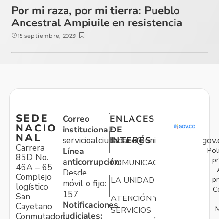
Por mi raza, por mi tierra: Pueblo
Ancestral Ampiuile en resistencia
15 septiembre, 2023
SEDE
Correo
ENLACES
NACIO
institucional:
DE
NAL
servicioalciudadano@unidadvictimas.gov.
INTERÉS
Carrera
Pol
Línea
85D No.
pr
anticorrupción:
COMUNICACIONES
46A – 65
Desde
Complejo
pr
LA UNIDAD
móvil o fijo:
logístico
C
157
San
ATENCIÓN Y
Notificaciones
Cayetano
M
SERVICIOS
judiciales:
Conmutador: