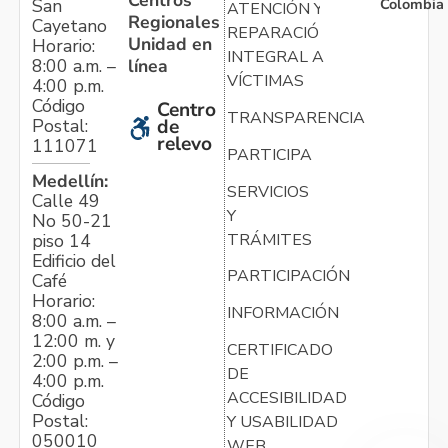
Colombia
San
ATENCIÓN Y
Regionales
Cayetano
REPARACIÓN
Unidad en
Horario:
INTEGRAL A
línea
8:00 a.m. –
VÍCTIMAS
4:00 p.m.
Código
Centro
TRANSPARENCIA
Postal:
de
relevo
111071
PARTICIPA
Medellín:
SERVICIOS
Calle 49
Y
No 50-21
TRÁMITES
piso 14
Edificio del
PARTICIPACIÓN
Café
Horario:
INFORMACIÓN
8:00 a.m. –
12:00 m. y
CERTIFICADO
2:00 p.m. –
DE
4:00 p.m.
ACCESIBILIDAD
Código
Postal:
Y USABILIDAD
050010
WEB