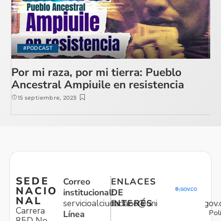
#PODCAST
Por mi raza, por mi tierra: Pueblo
Ancestral Ampiuile en resistencia
15 septiembre, 2023
SEDE
Correo
ENLACES
NACIO
institucional:
DE
NAL
servicioalciudadano@unidadvictimas.gov.
INTERÉS
Carrera
Pol
Línea
85D No.