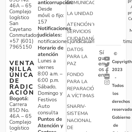
pr
anticorrupción:
COMUNICACIONES
46A – 65
Desde
Complejo
pr
LA UNIDAD
móvil o fijo:
logístico
C
157
San
ATENCIÓN Y
Notificaciones
Cayetano
M
SERVICIOS
judiciales:
Conmutador:
CIUDADANÍA
+57 (601)
notificaciones.juridicauariv@unidadvictim
7965150
Horario de
DATOS
Sí
atención
©
PARA LA
gu
Lunes a
Copyrigth
VENTA
en
PAZ
viernes
NILLA
os
2023
8:00 a.m. –
ÚNICA
FONDO
en:
-
6:00 p.m.
DE
PARA LA
Todos
RADIC
Sábado,
REPARACIÓN
ACIÓN
Domingo y
los
A VÍCTIMAS
Bogotá:
Festivos
derechos
Carrera
Auto
SNARIV-
reservado
85D No.
consulta
SISTEMA
46A – 65
Gobierno
Puntos de
NACIONAL
Complejo
Atención y
de
logístico
DE
Centros