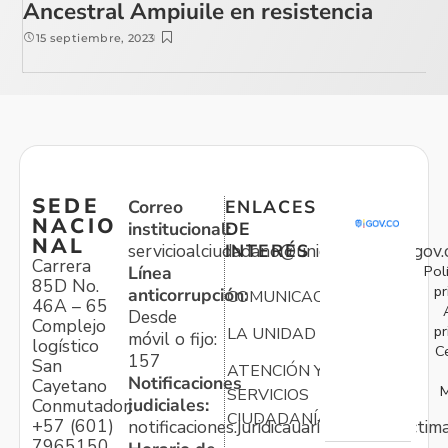
Ancestral Ampiuile en resistencia
15 septiembre, 2023
SEDE
Correo
ENLACES
NACIO
institucional:
DE
NAL
servicioalciudadano@unidadvictimas.gov.
INTERÉS
Carrera
Pol
Línea
85D No.
pr
anticorrupción:
COMUNICACIONES
46A – 65
Desde
Complejo
pr
LA UNIDAD
móvil o fijo:
logístico
C
157
San
ATENCIÓN Y
Notificaciones
Cayetano
M
SERVICIOS
judiciales:
Conmutador:
CIUDADANÍA
+57 (601)
notificaciones.juridicauariv@unidadvictim
7965150