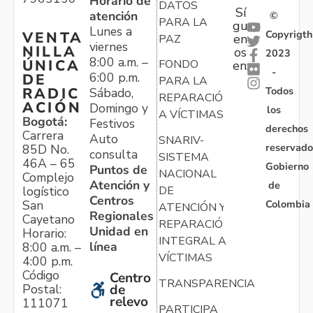
Horario de
DATOS
Sí
atención
©
PARA LA
gu
Lunes a
Copyrigth
VENTA
en
PAZ
viernes
NILLA
os
2023
8:00 a.m. –
ÚNICA
FONDO
en:
-
6:00 p.m.
DE
PARA LA
Todos
RADIC
Sábado,
REPARACIÓN
ACIÓN
Domingo y
los
A VÍCTIMAS
Bogotá:
Festivos
derechos
Carrera
Auto
SNARIV-
reservado
85D No.
consulta
SISTEMA
46A – 65
Gobierno
Puntos de
NACIONAL
Complejo
Atención y
de
logístico
DE
Centros
Colombia
San
ATENCIÓN Y
Regionales
Cayetano
REPARACIÓN
Unidad en
Horario:
INTEGRAL A
línea
8:00 a.m. –
VÍCTIMAS
4:00 p.m.
Código
Centro
TRANSPARENCIA
Postal:
de
relevo
111071
PARTICIPA