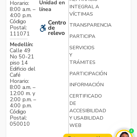
Unidad en
Horario:
INTEGRAL A
línea
8:00 a.m. –
VÍCTIMAS
4:00 p.m.
Código
Centro
TRANSPARENCIA
Postal:
de
relevo
111071
PARTICIPA
Medellín:
SERVICIOS
Calle 49
Y
No 50-21
TRÁMITES
piso 14
Edificio del
PARTICIPACIÓN
Café
Horario:
INFORMACIÓN
8:00 a.m. –
12:00 m. y
CERTIFICADO
2:00 p.m. –
DE
4:00 p.m.
ACCESIBILIDAD
Código
Postal:
Y USABILIDAD
050010
WEB
4