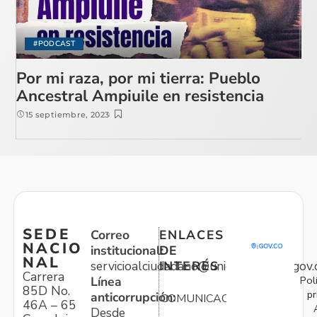
#PODCAST
Por mi raza, por mi tierra: Pueblo
Ancestral Ampiuile en resistencia
15 septiembre, 2023
SEDE
Correo
ENLACES
NACIO
institucional:
DE
NAL
servicioalciudadano@unidadvictimas.gov.
INTERÉS
Carrera
Pol
Línea
85D No.
pr
anticorrupción:
COMUNICACIONES
46A – 65
Desde