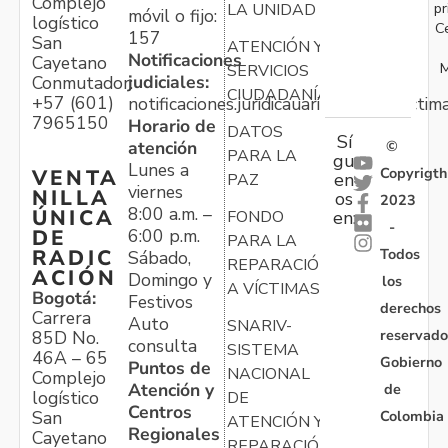
Complejo
pr
LA UNIDAD
móvil o fijo:
logístico
C
157
San
ATENCIÓN Y
Notificaciones
Cayetano
M
SERVICIOS
judiciales:
Conmutador:
CIUDADANÍA
+57 (601)
notificaciones.juridicauariv@unidadvictim
7965150
Horario de
DATOS
Sí
atención
©
PARA LA
gu
Lunes a
Copyrigth
VENTA
en
PAZ
viernes
NILLA
os
2023
8:00 a.m. –
ÚNICA
FONDO
en:
-
6:00 p.m.
DE
PARA LA
Todos
RADIC
Sábado,
REPARACIÓN
ACIÓN
Domingo y
los
A VÍCTIMAS
Bogotá:
Festivos
derechos
Carrera
Auto
SNARIV-
reservado
85D No.
consulta
SISTEMA
46A – 65
Gobierno
Puntos de
NACIONAL
Complejo
Atención y
de
logístico
DE
Centros
Colombia
San
ATENCIÓN Y
Regionales
Cayetano
REPARACIÓN