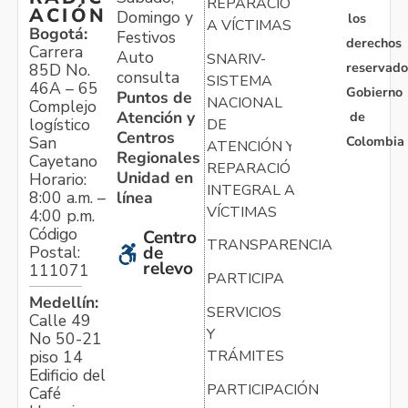
REPARACIÓN
ACIÓN
Domingo y
los
A VÍCTIMAS
Bogotá:
Festivos
derechos
Carrera
Auto
SNARIV-
reservado
85D No.
consulta
SISTEMA
46A – 65
Gobierno
Puntos de
NACIONAL
Complejo
Atención y
de
logístico
DE
Centros
Colombia
San
ATENCIÓN Y
Regionales
Cayetano
REPARACIÓN
Unidad en
Horario:
INTEGRAL A
línea
8:00 a.m. –
VÍCTIMAS
4:00 p.m.
Código
Centro
TRANSPARENCIA
Postal:
de
relevo
111071
PARTICIPA
Medellín:
SERVICIOS
Calle 49
Y
No 50-21
TRÁMITES
piso 14
Edificio del
PARTICIPACIÓN
Café