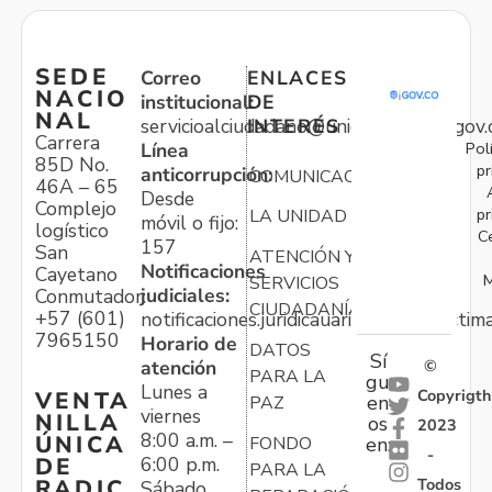
SEDE
Correo
ENLACES
NACIO
institucional:
DE
NAL
servicioalciudadano@unidadvictimas.gov.
INTERÉS
Carrera
Pol
Línea
85D No.
pr
anticorrupción:
COMUNICACIONES
46A – 65
Desde
Complejo
pr
LA UNIDAD
móvil o fijo:
logístico
C
157
San
ATENCIÓN Y
Notificaciones
Cayetano
M
SERVICIOS
judiciales:
Conmutador:
CIUDADANÍA
+57 (601)
notificaciones.juridicauariv@unidadvictim
7965150
Horario de
DATOS
Sí
atención
©
PARA LA
gu
Lunes a
Copyrigth
VENTA
en
PAZ
viernes
NILLA
os
2023
8:00 a.m. –
ÚNICA
FONDO
en:
-
6:00 p.m.
DE
PARA LA
Todos
RADIC
Sábado,