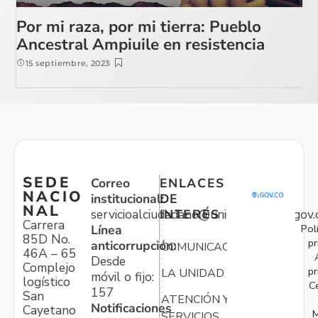
Por mi raza, por mi tierra: Pueblo
Ancestral Ampiuile en resistencia
15 septiembre, 2023
SEDE
Correo
ENLACES
NACIO
institucional:
DE
NAL
servicioalciudadano@unidadvictimas.gov.
INTERÉS
Carrera
Pol
Línea
85D No.
pr
anticorrupción:
COMUNICACIONES
46A – 65
Desde
Complejo
pr
LA UNIDAD
móvil o fijo:
logístico
C
157
San
ATENCIÓN Y
Notificaciones
Cayetano
M
SERVICIOS