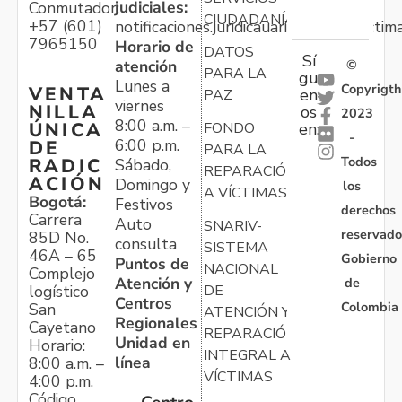
judiciales:
Conmutador:
CIUDADANÍA
+57 (601)
notificaciones.juridicauariv@unidadvictim
7965150
Horario de
DATOS
Sí
atención
©
PARA LA
gu
Lunes a
Copyrigth
VENTA
en
PAZ
viernes
NILLA
os
2023
8:00 a.m. –
ÚNICA
FONDO
en:
-
6:00 p.m.
DE
PARA LA
Todos
RADIC
Sábado,
REPARACIÓN
ACIÓN
Domingo y
los
A VÍCTIMAS
Bogotá:
Festivos
derechos
Carrera
Auto
SNARIV-
reservado
85D No.
consulta
SISTEMA
46A – 65
Gobierno
Puntos de
NACIONAL
Complejo
Atención y
de
logístico
DE
Centros
Colombia
San
ATENCIÓN Y
Regionales
Cayetano
REPARACIÓN
Unidad en
Horario:
INTEGRAL A
línea
8:00 a.m. –
VÍCTIMAS
4:00 p.m.
Código