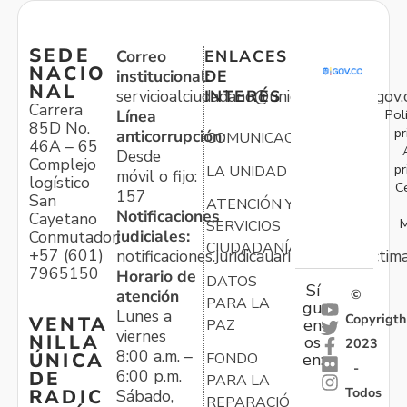
SEDE
Correo
ENLACES
NACIO
institucional:
DE
NAL
servicioalciudadano@unidadvictimas.gov.
INTERÉS
Carrera
Pol
Línea
85D No.
pr
anticorrupción:
COMUNICACIONES
46A – 65
Desde
Complejo
pr
LA UNIDAD
móvil o fijo:
logístico
C
157
San
ATENCIÓN Y
Notificaciones
Cayetano
M
SERVICIOS
judiciales:
Conmutador:
CIUDADANÍA
+57 (601)
notificaciones.juridicauariv@unidadvictim
7965150
Horario de
DATOS
Sí
atención
©
PARA LA
gu
Lunes a
Copyrigth
VENTA
en
PAZ
viernes
NILLA
os
2023
8:00 a.m. –
ÚNICA
FONDO
en:
-
6:00 p.m.
DE
PARA LA
Todos
RADIC
Sábado,
REPARACIÓN