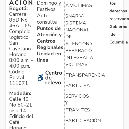
ACIÓN
Domingo y
los
A VÍCTIMAS
Bogotá:
Festivos
derechos
Carrera
Auto
SNARIV-
reservado
85D No.
consulta
SISTEMA
46A – 65
Gobierno
Puntos de
NACIONAL
Complejo
Atención y
de
logístico
DE
Centros
Colombia
San
ATENCIÓN Y
Regionales
Cayetano
REPARACIÓN
Unidad en
Horario:
INTEGRAL A
línea
8:00 a.m. –
VÍCTIMAS
4:00 p.m.
Código
Centro
TRANSPARENCIA
Postal:
de
relevo
111071
PARTICIPA
Medellín:
SERVICIOS
Calle 49
Y
No 50-21
TRÁMITES
piso 14
Edificio del
PARTICIPACIÓN
Café
Horario: