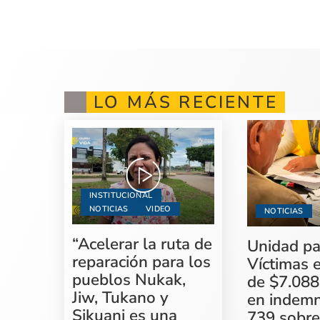
LO MÁS RECIENTE
INSTITUCIONAL
NOTICIAS
VIDEO
NOTICIAS
“Acelerar la ruta de
Unidad pa
reparación para los
Víctimas 
pueblos Nukak,
de $7.088
Jiw, Tukano y
en indemn
Sikuani es una
739 sobre