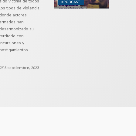
sido víctima de todos
#PODCAST
los tipos de violencia,
donde actores
armados han
desarmonizado su
territorio con
incursiones y
hostigamientos.
15 septiembre, 2023