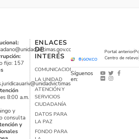
ENLACES
ucional:
DE
udadano@unidadvictimas.gov.co
Portal anterior
Po
INTERÉS
rrupción:
Centro de relevo
 fijo: 157
es
COMUNICACIONES
Síguenos
en:
LA UNIDAD
s.juridicauariv@unidadvictimas.gov.co
ATENCIÓN Y
tención
es 8:00 a.m.
SERVICIOS
CIUDADANÍA
ingo y
DATOS PARA
o consulta
LA PAZ
tención y
ionales
FONDO PARA
ínea
LA