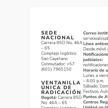
SEDE
Correo instit
NACIONAL
servicioalci
Carrera 85D No. 46A
Línea antico
– 65
Desde móvil o
Complejo logístico
Notificacion
San Cayetano
judiciales:
Conmutador: +57
notificacione
(601) 7965150
Horario de a
Lunes a viern
– 6:00 p.m.
VENTANILLA
Sábado, Dom
ÚNICA DE
Festivos Aut
RADICACIÓN
Puntos de A
Bogotá:
Carrera 85D
Centros Reg
No. 46A – 65
Unidad en l