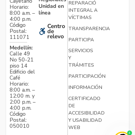
Cayetano
REPARACIÓN
Unidad en
Horario:
INTEGRAL A
línea
8:00 a.m. –
VÍCTIMAS
4:00 p.m.
Código
Centro
TRANSPARENCIA
Postal:
de
relevo
111071
PARTICIPA
Medellín:
SERVICIOS
Calle 49
Y
No 50-21
TRÁMITES
piso 14
Edificio del
PARTICIPACIÓN
Café
Horario:
INFORMACIÓN
8:00 a.m. –
12:00 m. y
CERTIFICADO
2:00 p.m. –
DE
4:00 p.m.
ACCESIBILIDAD
Código
Postal:
Y USABILIDAD
050010
WEB
4