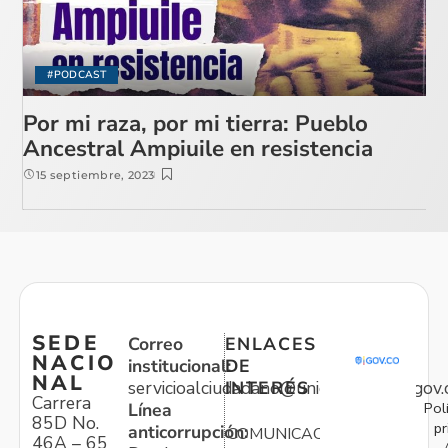
#PODCAST
Por mi raza, por mi tierra: Pueblo
Ancestral Ampiuile en resistencia
15 septiembre, 2023
SEDE
Correo
ENLACES
NACIO
institucional:
DE
NAL
servicioalciudadano@unidadvictimas.gov.
INTERÉS
Carrera
Pol
Línea
85D No.
pr
anticorrupción:
COMUNICACIONES
46A – 65