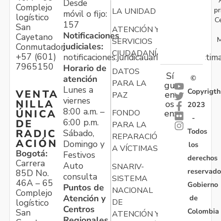
Desde
Complejo
pr
LA UNIDAD
móvil o fijo:
logístico
C
157
San
ATENCIÓN Y
Notificaciones
Cayetano
M
SERVICIOS
judiciales:
Conmutador:
CIUDADANÍA
+57 (601)
notificaciones.juridicauariv@unidadvictim
7965150
Horario de
DATOS
Sí
atención
©
PARA LA
gu
Lunes a
Copyrigth
VENTA
en
PAZ
viernes
NILLA
os
2023
8:00 a.m. –
ÚNICA
FONDO
en:
-
6:00 p.m.
DE
PARA LA
Todos
RADIC
Sábado,
REPARACIÓN
ACIÓN
Domingo y
los
A VÍCTIMAS
Bogotá:
Festivos
derechos
Carrera
Auto
SNARIV-
reservado
85D No.
consulta
SISTEMA
46A – 65
Gobierno
Puntos de
NACIONAL
Complejo
Atención y
de
logístico
DE
Centros
Colombia
San
ATENCIÓN Y
Regionales