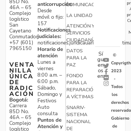
85D No.
pr
anticorrupción:
COMUNICACIONES
46A – 65
Desde
Complejo
pr
LA UNIDAD
móvil o fijo:
logístico
C
157
San
ATENCIÓN Y
Notificaciones
Cayetano
M
SERVICIOS
judiciales:
Conmutador:
CIUDADANÍA
+57 (601)
notificaciones.juridicauariv@unidadvictim
7965150
Horario de
DATOS
Sí
atención
©
PARA LA
gu
Lunes a
Copyrigth
VENTA
en
PAZ
viernes
NILLA
os
2023
8:00 a.m. –
ÚNICA
FONDO
en:
-
6:00 p.m.
DE
PARA LA
Todos
RADIC
Sábado,
REPARACIÓN
ACIÓN
Domingo y
los
A VÍCTIMAS
Bogotá:
Festivos
derechos
Carrera
Auto
SNARIV-
reservado
85D No.
consulta
SISTEMA
46A – 65
Gobierno
Puntos de
NACIONAL
Complejo
Atención y
de
logístico
DE