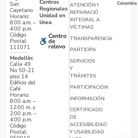
Centros
Colombia
San
ATENCIÓN Y
Regionales
Cayetano
REPARACIÓN
Unidad en
Horario:
INTEGRAL A
línea
8:00 a.m. –
VÍCTIMAS
4:00 p.m.
Código
Centro
TRANSPARENCIA
Postal:
de
relevo
111071
PARTICIPA
Medellín:
SERVICIOS
Calle 49
Y
No 50-21
TRÁMITES
piso 14
Edificio del
PARTICIPACIÓN
Café
Horario:
INFORMACIÓN
8:00 a.m. –
12:00 m. y
CERTIFICADO
2:00 p.m. –
DE
4:00 p.m.
ACCESIBILIDAD
Código
Postal:
Y USABILIDAD
050010