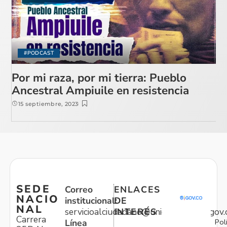
#PODCAST
Por mi raza, por mi tierra: Pueblo
Ancestral Ampiuile en resistencia
15 septiembre, 2023
SEDE
Correo
ENLACES
NACIO
institucional:
DE
NAL
servicioalciudadano@unidadvictimas.gov.
INTERÉS
Carrera
Pol
Línea