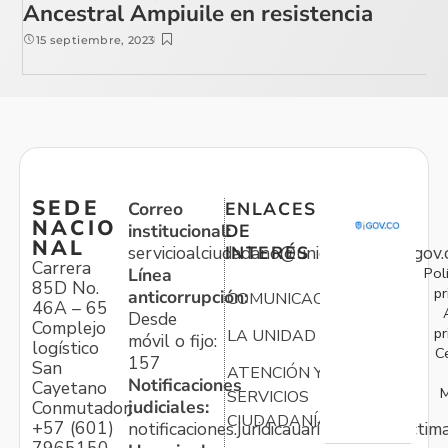
Ancestral Ampiuile en resistencia
15 septiembre, 2023
SEDE
Correo
ENLACES
NACIO
institucional:
DE
NAL
servicioalciudadano@unidadvictimas.gov.
INTERÉS
Carrera
Pol
Línea
85D No.
pr
anticorrupción:
COMUNICACIONES
46A – 65
Desde
Complejo
pr
LA UNIDAD
móvil o fijo:
logístico
C
157
San
ATENCIÓN Y
Notificaciones
Cayetano
M
SERVICIOS
judiciales:
Conmutador:
CIUDADANÍA
+57 (601)
notificaciones.juridicauariv@unidadvictim