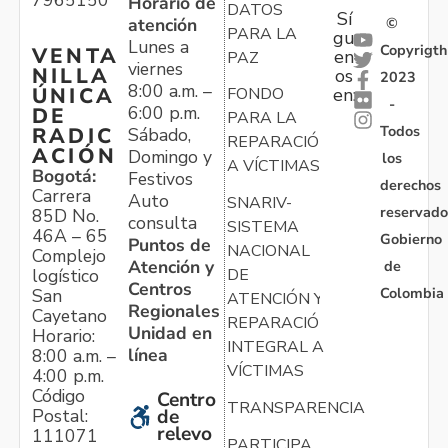
7965150
Horario de
DATOS
Sí
atención
©
PARA LA
gu
Lunes a
Copyrigth
VENTA
en
PAZ
viernes
NILLA
os
2023
8:00 a.m. –
ÚNICA
FONDO
en:
-
6:00 p.m.
DE
PARA LA
Todos
RADIC
Sábado,
REPARACIÓN
ACIÓN
Domingo y
los
A VÍCTIMAS
Bogotá:
Festivos
derechos
Carrera
Auto
SNARIV-
reservado
85D No.
consulta
SISTEMA
46A – 65
Gobierno
Puntos de
NACIONAL
Complejo
Atención y
de
logístico
DE
Centros
Colombia
San
ATENCIÓN Y
Regionales
Cayetano
REPARACIÓN
Unidad en
Horario:
INTEGRAL A
línea
8:00 a.m. –
VÍCTIMAS
4:00 p.m.
Código
Centro
TRANSPARENCIA
Postal:
de
relevo
111071
PARTICIPA