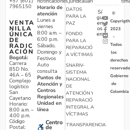
+57 (601)
notificaciones.juridicauariv@unidadvictim
7965150
Horario de
DATOS
Sí
atención
©
PARA LA
gu
Lunes a
Copyrigth
VENTA
en
PAZ
viernes
NILLA
os
2023
8:00 a.m. –
ÚNICA
FONDO
en:
-
6:00 p.m.
DE
PARA LA
Todos
RADIC
Sábado,
REPARACIÓN
ACIÓN
Domingo y
los
A VÍCTIMAS
Bogotá:
Festivos
derechos
Carrera
Auto
SNARIV-
reservado
85D No.
consulta
SISTEMA
46A – 65
Gobierno
Puntos de
NACIONAL
Complejo
Atención y
de
logístico
DE
Centros
Colombia
San
ATENCIÓN Y
Regionales
Cayetano
REPARACIÓN
Unidad en
Horario:
INTEGRAL A
línea
8:00 a.m. –
VÍCTIMAS
4:00 p.m.
Código
Centro
TRANSPARENCIA
Postal:
de