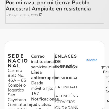
Por mi raza, por mi tierra: Pueblo
Ancestral Ampiuile en resistencia
15 septiembre, 2023
SEDE
Correo
ENLACES
NACIO
institucional:
DE
NAL
servicioalciudadano@unidadvictimas.gov.
INTERÉS
Carrera
Pol
Línea
85D No.
pr
anticorrupción:
COMUNICACIONES
46A – 65
Desde
Complejo
pr
LA UNIDAD
móvil o fijo:
logístico
C
157
San
ATENCIÓN Y
Notificaciones
Cayetano
M
SERVICIOS
judiciales:
Conmutador:
CIUDADANÍA