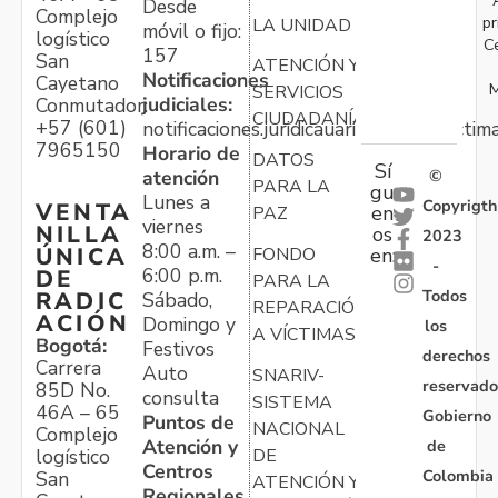
Desde
Complejo
pr
LA UNIDAD
móvil o fijo:
logístico
C
157
San
ATENCIÓN Y
Notificaciones
Cayetano
M
SERVICIOS
judiciales:
Conmutador:
CIUDADANÍA
+57 (601)
notificaciones.juridicauariv@unidadvictim
7965150
Horario de
DATOS
Sí
atención
©
PARA LA
gu
Lunes a
Copyrigth
VENTA
en
PAZ
viernes
NILLA
os
2023
8:00 a.m. –
ÚNICA
FONDO
en:
-
6:00 p.m.
DE
PARA LA
Todos
RADIC
Sábado,
REPARACIÓN
ACIÓN
Domingo y
los
A VÍCTIMAS
Bogotá:
Festivos
derechos
Carrera
Auto
SNARIV-
reservado
85D No.
consulta
SISTEMA
46A – 65
Gobierno
Puntos de
NACIONAL
Complejo
Atención y
de
logístico
DE
Centros
Colombia
San
ATENCIÓN Y
Regionales