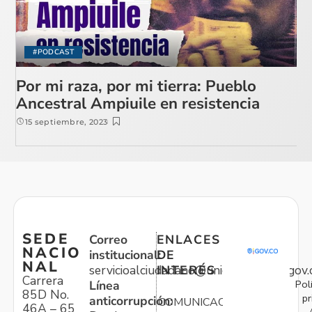
#PODCAST
Por mi raza, por mi tierra: Pueblo
Ancestral Ampiuile en resistencia
15 septiembre, 2023
SEDE
Correo
ENLACES
NACIO
institucional:
DE
NAL
servicioalciudadano@unidadvictimas.gov.
INTERÉS
Carrera
Pol
Línea
85D No.
pr
anticorrupción:
COMUNICACIONES
46A – 65