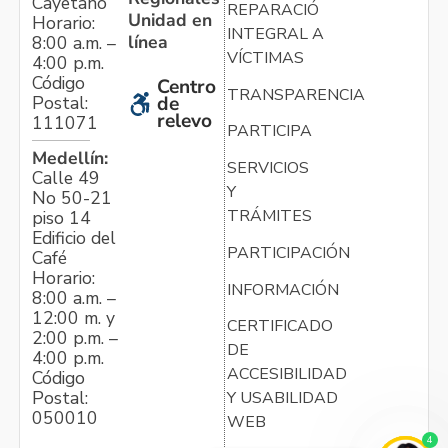
Cayetano
REPARACIÓN
Unidad en
Horario:
INTEGRAL A
línea
8:00 a.m. –
VÍCTIMAS
4:00 p.m.
Código
Centro
TRANSPARENCIA
Postal:
de
relevo
111071
PARTICIPA
Medellín:
SERVICIOS
Calle 49
Y
No 50-21
TRÁMITES
piso 14
Edificio del
PARTICIPACIÓN
Café
Horario:
INFORMACIÓN
8:00 a.m. –
12:00 m. y
CERTIFICADO
2:00 p.m. –
DE
4:00 p.m.
ACCESIBILIDAD
Código
Postal:
Y USABILIDAD
050010
WEB
4