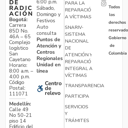
6:00 p.m.
DE
PARA LA
Todos
RADIC
Sábado,
REPARACIÓN
ACIÓN
Domingo y
los
A VÍCTIMAS
Bogotá:
Festivos
derechos
Carrera
Auto
SNARIV-
reservado
85D No.
consulta
SISTEMA
46A – 65
Gobierno
Puntos de
NACIONAL
Complejo
Atención y
de
logístico
DE
Centros
Colombia
San
ATENCIÓN Y
Regionales
Cayetano
REPARACIÓN
Unidad en
Horario:
INTEGRAL A
línea
8:00 a.m. –
VÍCTIMAS
4:00 p.m.
Código
Centro
TRANSPARENCIA
Postal:
de
relevo
111071
PARTICIPA
Medellín:
SERVICIOS
Calle 49
Y
No 50-21
TRÁMITES
piso 14
Edificio del