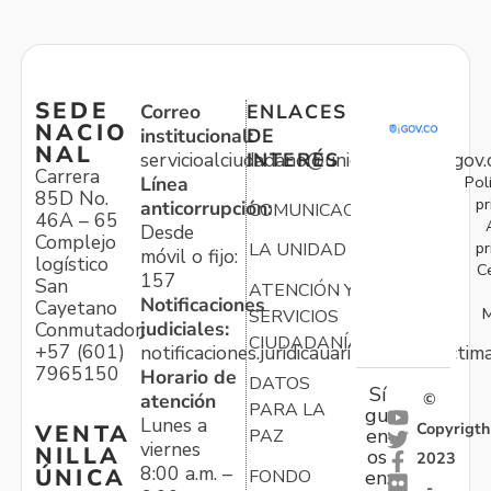
SEDE
Correo
ENLACES
NACIO
institucional:
DE
NAL
servicioalciudadano@unidadvictimas.gov.
INTERÉS
Carrera
Pol
Línea
85D No.
pr
anticorrupción:
COMUNICACIONES
46A – 65
Desde
Complejo
pr
LA UNIDAD
móvil o fijo:
logístico
C
157
San
ATENCIÓN Y
Notificaciones
Cayetano
M
SERVICIOS
judiciales:
Conmutador:
CIUDADANÍA
+57 (601)
notificaciones.juridicauariv@unidadvictim
7965150
Horario de
DATOS
Sí
atención
©
PARA LA
gu
Lunes a
Copyrigth
VENTA
en
PAZ
viernes
NILLA
os
2023
8:00 a.m. –
ÚNICA
FONDO
en:
-