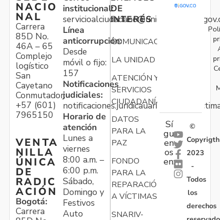
NACIO
institucional:
DE
NAL
servicioalciudadano@unidadvictimas.gov.
INTERÉS
Carrera
Pol
Línea
85D No.
pr
anticorrupción:
COMUNICACIONES
46A – 65
Desde
Complejo
pr
LA UNIDAD
móvil o fijo:
logístico
C
157
San
ATENCIÓN Y
Notificaciones
Cayetano
M
SERVICIOS
judiciales:
Conmutador:
CIUDADANÍA
+57 (601)
notificaciones.juridicauariv@unidadvictim
7965150
Horario de
DATOS
Sí
atención
©
PARA LA
gu
Lunes a
Copyrigth
VENTA
en
PAZ
viernes
NILLA
os
2023
8:00 a.m. –
ÚNICA
FONDO
en:
-
6:00 p.m.
DE
PARA LA
Todos
RADIC
Sábado,
REPARACIÓN
ACIÓN
Domingo y
los
A VÍCTIMAS
Bogotá:
Festivos
derechos
Carrera
Auto
SNARIV-
reservado