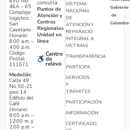
85D No.
consulta
SISTEMA
46A – 65
Gobierno
Puntos de
NACIONAL
Complejo
Atención y
de
logístico
DE
Centros
Colombia
San
ATENCIÓN Y
Regionales
Cayetano
REPARACIÓN
Unidad en
Horario:
INTEGRAL A
línea
8:00 a.m. –
VÍCTIMAS
4:00 p.m.
Código
Centro
TRANSPARENCIA
Postal:
de
relevo
111071
PARTICIPA
Medellín:
SERVICIOS
Calle 49
Y
No 50-21
TRÁMITES
piso 14
Edificio del
PARTICIPACIÓN
Café
Horario:
INFORMACIÓN
8:00 a.m. –
12:00 m. y
CERTIFICADO
2:00 p.m. –