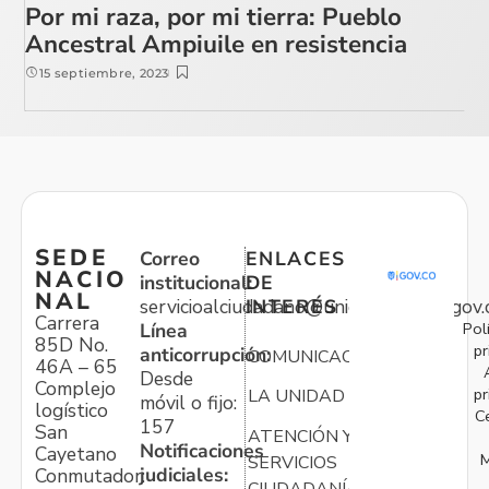
Por mi raza, por mi tierra: Pueblo
Ancestral Ampiuile en resistencia
15 septiembre, 2023
SEDE
Correo
ENLACES
NACIO
institucional:
DE
NAL
servicioalciudadano@unidadvictimas.gov.
INTERÉS
Carrera
Pol
Línea
85D No.
pr
anticorrupción:
COMUNICACIONES
46A – 65
Desde
Complejo
pr
LA UNIDAD
móvil o fijo:
logístico
C
157
San
ATENCIÓN Y
Notificaciones
Cayetano
M
SERVICIOS
judiciales:
Conmutador: