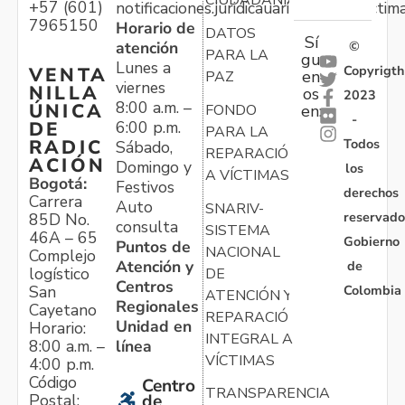
CIUDADANÍA
+57 (601)
notificaciones.juridicauariv@unidadvictim
7965150
Horario de
DATOS
Sí
atención
©
PARA LA
gu
Lunes a
Copyrigth
VENTA
en
PAZ
viernes
NILLA
os
2023
8:00 a.m. –
ÚNICA
FONDO
en:
-
6:00 p.m.
DE
PARA LA
Todos
RADIC
Sábado,
REPARACIÓN
ACIÓN
Domingo y
los
A VÍCTIMAS
Bogotá:
Festivos
derechos
Carrera
Auto
SNARIV-
reservado
85D No.
consulta
SISTEMA
46A – 65
Gobierno
Puntos de
NACIONAL
Complejo
Atención y
de
logístico
DE
Centros
Colombia
San
ATENCIÓN Y
Regionales
Cayetano
REPARACIÓN
Unidad en
Horario:
INTEGRAL A
línea
8:00 a.m. –
VÍCTIMAS
4:00 p.m.
Código
Centro
TRANSPARENCIA
Postal:
de