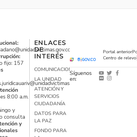
ENLACES
ucional:
DE
udadano@unidadvictimas.gov.co
Portal anterior
Po
INTERÉS
rrupción:
Centro de relevo
 fijo: 157
es
COMUNICACIONES
Síguenos
en:
LA UNIDAD
s.juridicauariv@unidadvictimas.gov.co
ATENCIÓN Y
tención
es 8:00 a.m.
SERVICIOS
CIUDADANÍA
ingo y
DATOS PARA
o consulta
LA PAZ
tención y
ionales
FONDO PARA