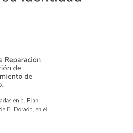
de Reparación
ción de
imiento de
o.
dadas en el Plan
de El Dorado, en el