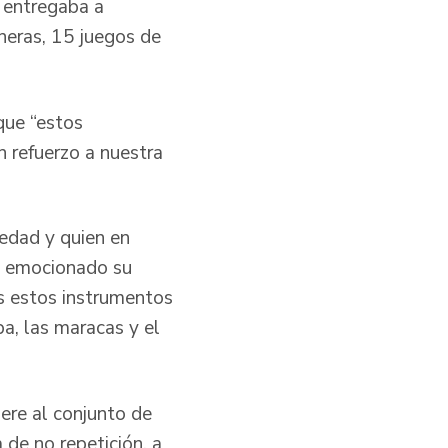
 entregaba a
neras, 15 juegos de
que “estos
n refuerzo a nuestra
 edad y quien en
só emocionado su
os estos instrumentos
a, las maracas y el
iere al conjunto de
 de no repetición, a