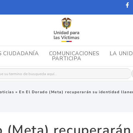
S CIUDADANÍA
COMUNICACIONES
LA UNI
PARTICIPA
r:
oticias
»
En El Dorado (Meta) recuperarán su identidad llane
 (Meta) recuperarán