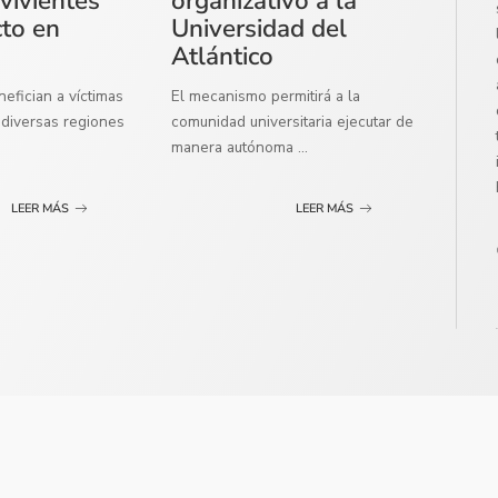
vivientes
organizativo a la
cto en
Universidad del
Atlántico
efician a víctimas
El mecanismo permitirá a la
diversas regiones
comunidad universitaria ejecutar de
manera autónoma
...
LEER MÁS
LEER MÁS