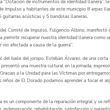
“Dotación de instrumentos de identidad llanera”, le
 Impulso y habitantes de este municipio 8 arpas lla
 guitarras acústicas y 5 bandolas llaneras.
el Comité de Impulso, Fulgencio Albino, manifestó 
a permitir recuperar nuestra identidad llanera como u
e vio afectada a causa de la guerra”.
al del baile del joropo, Esteban Álvarez, de una corta
 presentó una muestra cultural en la jornada, expre
 “Gracias a la Unidad para las Víctimas por entregarn
s niños de El Dorado podamos aprender a tocar el arp
a es un componente de la reparación integral y se ref
, indemnización, rehabilitación, satisfacción y garantía