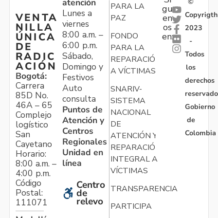
atención
©
PARA LA
gu
Lunes a
Copyrigth
VENTA
en
PAZ
viernes
NILLA
os
2023
8:00 a.m. –
ÚNICA
FONDO
en:
-
6:00 p.m.
DE
PARA LA
Todos
RADIC
Sábado,
REPARACIÓN
ACIÓN
Domingo y
los
A VÍCTIMAS
Bogotá:
Festivos
derechos
Carrera
Auto
SNARIV-
reservado
85D No.
consulta
SISTEMA
46A – 65
Gobierno
Puntos de
NACIONAL
Complejo
Atención y
de
logístico
DE
Centros
Colombia
San
ATENCIÓN Y
Regionales
Cayetano
REPARACIÓN
Unidad en
Horario:
INTEGRAL A
línea
8:00 a.m. –
VÍCTIMAS
4:00 p.m.
Código
Centro
TRANSPARENCIA
Postal:
de
relevo
111071
PARTICIPA