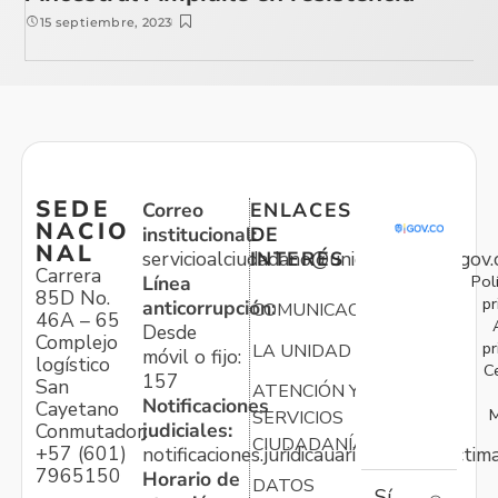
15 septiembre, 2023
SEDE
Correo
ENLACES
NACIO
institucional:
DE
NAL
servicioalciudadano@unidadvictimas.gov.
INTERÉS
Carrera
Pol
Línea
85D No.
pr
anticorrupción:
COMUNICACIONES
46A – 65
Desde
Complejo
pr
LA UNIDAD
móvil o fijo:
logístico
C
157
San
ATENCIÓN Y
Notificaciones
Cayetano
M
SERVICIOS
judiciales:
Conmutador:
CIUDADANÍA
+57 (601)
notificaciones.juridicauariv@unidadvictim
7965150
Horario de
DATOS
Sí