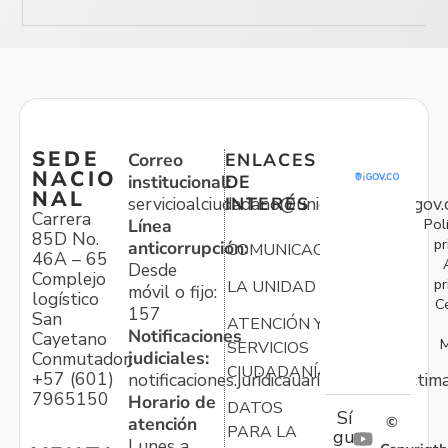
SEDE
Correo
ENLACES
NACIO
institucional:
DE
NAL
servicioalciudadano@unidadvictimas.gov.
INTERÉS
Carrera
Pol
Línea
85D No.
pr
anticorrupción:
COMUNICACIONES
46A – 65
Desde
Complejo
pr
LA UNIDAD
móvil o fijo:
logístico
C
157
San
ATENCIÓN Y
Notificaciones
Cayetano
M
SERVICIOS
judiciales:
Conmutador:
CIUDADANÍA
+57 (601)
notificaciones.juridicauariv@unidadvictim
7965150
Horario de
DATOS
Sí
atención
©
PARA LA
gu
Lunes a