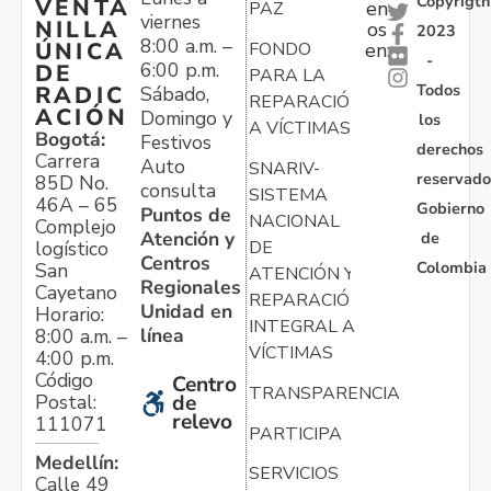
Copyrigth
VENTA
en
PAZ
viernes
NILLA
os
2023
8:00 a.m. –
ÚNICA
FONDO
en:
-
6:00 p.m.
DE
PARA LA
Todos
RADIC
Sábado,
REPARACIÓN
ACIÓN
Domingo y
los
A VÍCTIMAS
Bogotá:
Festivos
derechos
Carrera
Auto
SNARIV-
reservado
85D No.
consulta
SISTEMA
46A – 65
Gobierno
Puntos de
NACIONAL
Complejo
Atención y
de
logístico
DE
Centros
Colombia
San
ATENCIÓN Y
Regionales
Cayetano
REPARACIÓN
Unidad en
Horario:
INTEGRAL A
línea
8:00 a.m. –
VÍCTIMAS
4:00 p.m.
Código
Centro
TRANSPARENCIA
Postal:
de
relevo
111071
PARTICIPA
Medellín:
SERVICIOS
Calle 49