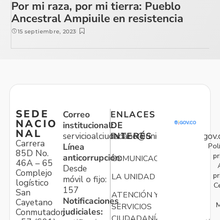
Por mi raza, por mi tierra: Pueblo
Ancestral Ampiuile en resistencia
15 septiembre, 2023
SEDE
Correo
ENLACES
NACIO
institucional:
DE
NAL
servicioalciudadano@unidadvictimas.gov.
INTERÉS
Carrera
Pol
Línea
85D No.
pr
anticorrupción:
COMUNICACIONES
46A – 65
Desde
Complejo
pr
LA UNIDAD
móvil o fijo:
logístico
C
157
San
ATENCIÓN Y
Notificaciones
Cayetano
M
SERVICIOS
judiciales:
Conmutador:
CIUDADANÍA