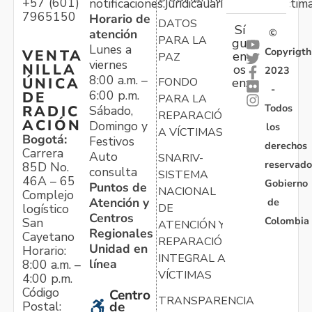
+57 (601)
notificaciones.juridicauariv@unidadvictim
7965150
Horario de
DATOS
Sí
atención
©
PARA LA
gu
Lunes a
Copyrigth
VENTA
en
PAZ
viernes
NILLA
os
2023
8:00 a.m. –
ÚNICA
FONDO
en:
-
6:00 p.m.
DE
PARA LA
Todos
RADIC
Sábado,
REPARACIÓN
ACIÓN
Domingo y
los
A VÍCTIMAS
Bogotá:
Festivos
derechos
Carrera
Auto
SNARIV-
reservado
85D No.
consulta
SISTEMA
46A – 65
Gobierno
Puntos de
NACIONAL
Complejo
Atención y
de
logístico
DE
Centros
Colombia
San
ATENCIÓN Y
Regionales
Cayetano
REPARACIÓN
Unidad en
Horario:
INTEGRAL A
línea
8:00 a.m. –
VÍCTIMAS
4:00 p.m.
Código
Centro
TRANSPARENCIA
Postal:
de