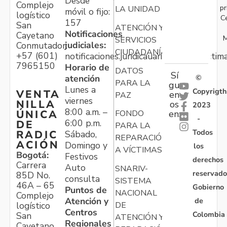
Desde
Complejo
pr
LA UNIDAD
móvil o fijo:
logístico
C
157
San
ATENCIÓN Y
Notificaciones
Cayetano
M
SERVICIOS
judiciales:
Conmutador:
CIUDADANÍA
+57 (601)
notificaciones.juridicauariv@unidadvictim
7965150
Horario de
DATOS
Sí
atención
©
PARA LA
gu
Lunes a
Copyrigth
VENTA
en
PAZ
viernes
NILLA
os
2023
8:00 a.m. –
ÚNICA
FONDO
en:
-
6:00 p.m.
DE
PARA LA
Todos
RADIC
Sábado,
REPARACIÓN
ACIÓN
Domingo y
los
A VÍCTIMAS
Bogotá:
Festivos
derechos
Carrera
Auto
SNARIV-
reservado
85D No.
consulta
SISTEMA
46A – 65
Gobierno
Puntos de
NACIONAL
Complejo
Atención y
de
logístico
DE
Centros
Colombia
San
ATENCIÓN Y
Regionales
Cayetano