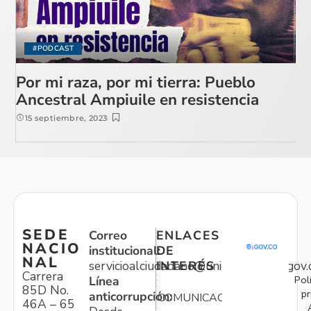
#PODCAST
Por mi raza, por mi tierra: Pueblo
Ancestral Ampiuile en resistencia
15 septiembre, 2023
SEDE
Correo
ENLACES
NACIO
institucional:
DE
NAL
servicioalciudadano@unidadvictimas.gov.
INTERÉS
Carrera
Pol
Línea
85D No.
pr
anticorrupción:
COMUNICACIONES
46A – 65