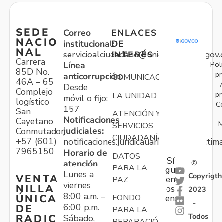
SEDE
Correo
ENLACES
NACIO
institucional:
DE
NAL
servicioalciudadano@unidadvictimas.gov.
INTERÉS
Carrera
Pol
Línea
85D No.
pr
anticorrupción:
COMUNICACIONES
46A – 65
Desde
Complejo
pr
LA UNIDAD
móvil o fijo:
logístico
C
157
San
ATENCIÓN Y
Notificaciones
Cayetano
M
SERVICIOS
judiciales:
Conmutador:
CIUDADANÍA
+57 (601)
notificaciones.juridicauariv@unidadvictim
7965150
Horario de
DATOS
Sí
atención
©
PARA LA
gu
Lunes a
Copyrigth
VENTA
en
PAZ
viernes
NILLA
os
2023
8:00 a.m. –
ÚNICA
FONDO
en:
-
6:00 p.m.
DE
PARA LA
Todos
RADIC
Sábado,
REPARACIÓN