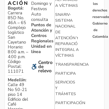
ACIÓN
Domingo y
los
A VÍCTIMAS
Bogotá:
Festivos
derechos
Carrera
Auto
SNARIV-
reservado
85D No.
consulta
SISTEMA
46A – 65
Gobierno
Puntos de
NACIONAL
Complejo
Atención y
de
logístico
DE
Centros
Colombia
San
ATENCIÓN Y
Regionales
Cayetano
REPARACIÓN
Unidad en
Horario:
INTEGRAL A
línea
8:00 a.m. –
VÍCTIMAS
4:00 p.m.
Código
Centro
TRANSPARENCIA
Postal:
de
relevo
111071
PARTICIPA
Medellín:
SERVICIOS
Calle 49
Y
No 50-21
TRÁMITES
piso 14
Edificio del
PARTICIPACIÓN
Café
Horario: