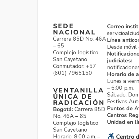
SEDE
Correo instit
NACIONAL
servicioalci
Carrera 85D No. 46A
Línea antico
– 65
Desde móvil o
Complejo logístico
Notificacion
San Cayetano
judiciales:
Conmutador: +57
notificacione
(601) 7965150
Horario de a
Lunes a viern
– 6:00 p.m.
VENTANILLA
Sábado, Dom
ÚNICA DE
Festivos Aut
RADICACIÓN
Puntos de A
Bogotá:
Carrera 85D
Centros Reg
No. 46A – 65
Unidad en l
Complejo logístico
San Cayetano
Horario: 8:00 a.m. –
Centro d