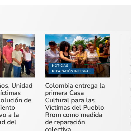
NOTICIAS
REPARACIÓN INTEGRAL
ños, Unidad
Colombia entrega la
íctimas
primera Casa
solución de
Cultural para las
miento
Víctimas del Pueblo
vo a la
Rrom como medida
ad del
de reparación
colectiva