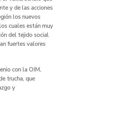
nte y de las acciones
egión los nuevos
 los cuales están muy
n del tejido social
ian fuertes valores
venio con la OIM,
de trucha, que
azgo y