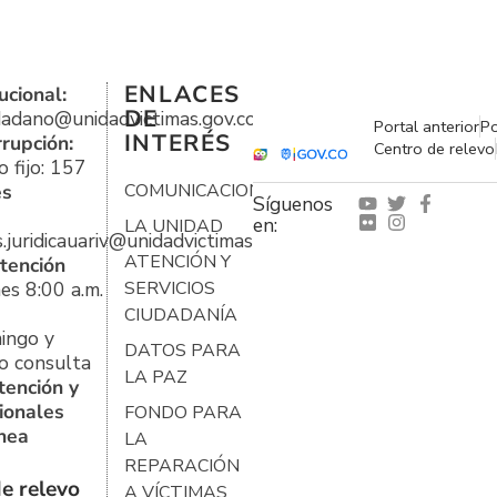
ENLACES
ucional:
DE
udadano@unidadvictimas.gov.co
Portal anterior
Po
INTERÉS
rrupción:
Centro de relevo
 fijo: 157
es
COMUNICACIONES
Síguenos
en:
LA UNIDAD
s.juridicauariv@unidadvictimas.gov.co
ATENCIÓN Y
tención
es 8:00 a.m.
SERVICIOS
CIUDADANÍA
ingo y
DATOS PARA
o consulta
LA PAZ
tención y
ionales
FONDO PARA
ínea
LA
REPARACIÓN
e relevo
A VÍCTIMAS