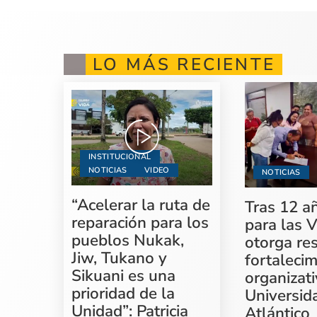
LO MÁS RECIENTE
INSTITUCIONAL
NOTICIAS
VIDEO
NOTICIAS
“Acelerar la ruta de
Tras 12 a
reparación para los
para las V
pueblos Nukak,
otorga re
Jiw, Tukano y
fortaleci
Sikuani es una
organizati
prioridad de la
Universid
Unidad”: Patricia
Atlántico