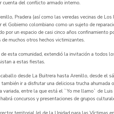
r cuenta del conflicto armado interno.
enillo, Pradera (así como las veredas vecinas de Los 
r el Gobierno colombiano como un sujeto de reparació
ido por un espacio de casi cinco años confinamiento p
 de muchos otros hechos victimizantes.
r de esta comunidad, extendió la invitación a todos lo
istan a estas fiestas.
aballo desde La Buitrera hasta Arenillo, desde el sá
 también ir a disfrutar una deliciosa trucha ahumada 
ca variada, entre la que está el `Yo me llamo` de Lui
e habrá concursos y presentaciones de grupos cultural
ector territorial (e) de la Unidad para las Víctimas e