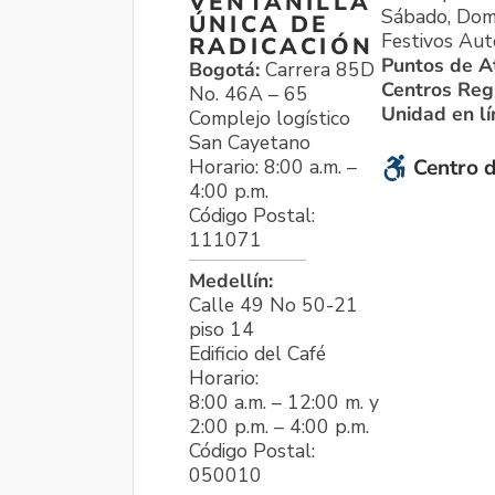
VENTANILLA
Sábado, Dom
ÚNICA DE
Festivos Aut
RADICACIÓN
Puntos de A
Bogotá:
Carrera 85D
Centros Reg
No. 46A – 65
Unidad en l
Complejo logístico
San Cayetano
Horario: 8:00 a.m. –
Centro d
4:00 p.m.
Código Postal:
111071
Medellín:
Calle 49 No 50-21
piso 14
Edificio del Café
Horario:
8:00 a.m. – 12:00 m. y
2:00 p.m. – 4:00 p.m.
Código Postal:
050010