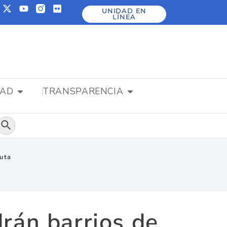
UNIDAD EN
LÍNEA
DAD
TRANSPARENCIA
Botón de búsqueda
cuta
rán barrios de