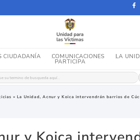
S CIUDADANÍA
COMUNICACIONES
LA UNI
PARTICIPA
r:
icias
»
La Unidad, Acnur y Koica intervendrán barrios de Cú
nur y Koica intervend