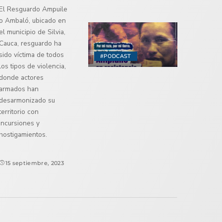
El Resguardo Ampuile
o Ambaló, ubicado en
el municipio de Silvia,
Cauca, resguardo ha
sido víctima de todos
#PODCAST
los tipos de violencia,
donde actores
armados han
desarmonizado su
territorio con
incursiones y
hostigamientos.
15 septiembre, 2023