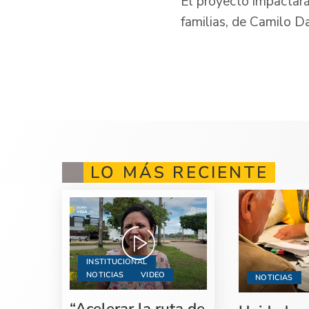
El proyecto impactará
familias, de Camilo D
LO MÁS RECIENTE
INSTITUCIONAL
NOTICIAS
VIDEO
NOTICIAS
“Acelerar la ruta de