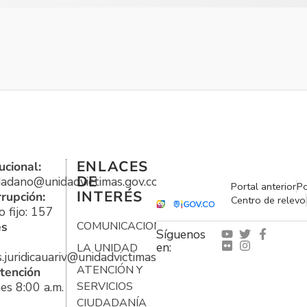
ENLACES
ucional:
DE
udadano@unidadvictimas.gov.co
Portal anterior
Po
INTERÉS
rrupción:
Centro de relevo
 fijo: 157
es
COMUNICACIONES
Síguenos
en:
LA UNIDAD
s.juridicauariv@unidadvictimas.gov.co
ATENCIÓN Y
tención
es 8:00 a.m.
SERVICIOS
CIUDADANÍA