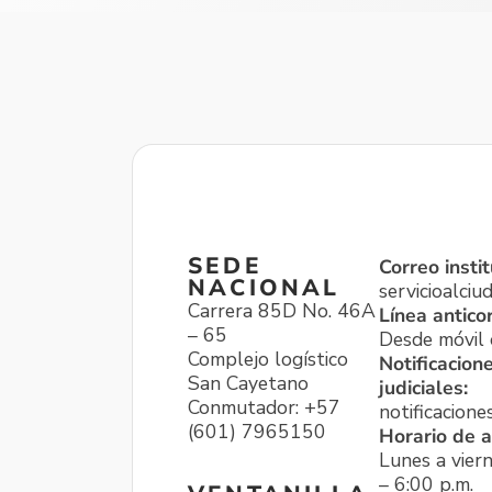
SEDE
Correo instit
NACIONAL
servicioalci
Carrera 85D No. 46A
Línea antico
– 65
Desde móvil o
Complejo logístico
Notificacion
San Cayetano
judiciales:
Conmutador: +57
notificacione
(601) 7965150
Horario de a
Lunes a viern
– 6:00 p.m.