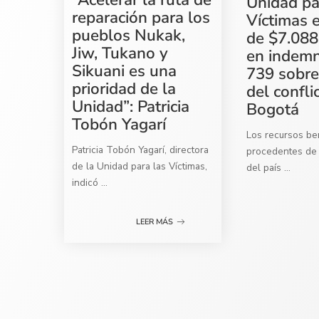
Unidad pa
reparación para los
Víctimas 
pueblos Nukak,
de $7.088
Jiw, Tukano y
en indemn
Sikuani es una
739 sobre
prioridad de la
del confli
Unidad”: Patricia
Bogotá
Tobón Yagarí
Los recursos ben
Patricia Tobón Yagarí, directora
procedentes de 
de la Unidad para las Víctimas,
del país
...
indicó
...
LEER MÁS