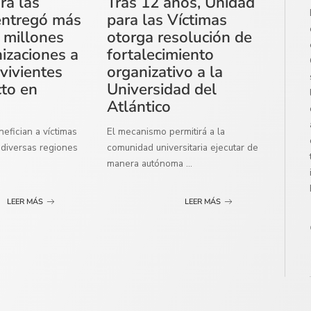
ra las
Tras 12 años, Unidad
entregó más
para las Víctimas
 millones
otorga resolución de
izaciones a
fortalecimiento
vivientes
organizativo a la
cto en
Universidad del
Atlántico
efician a víctimas
El mecanismo permitirá a la
diversas regiones
comunidad universitaria ejecutar de
manera autónoma
...
LEER MÁS
LEER MÁS