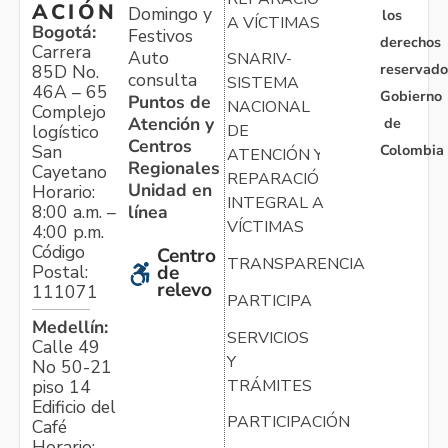
ACIÓN
Domingo y
los
A VÍCTIMAS
Bogotá:
Festivos
derechos
Carrera
Auto
SNARIV-
reservado
85D No.
consulta
SISTEMA
46A – 65
Gobierno
Puntos de
NACIONAL
Complejo
Atención y
de
logístico
DE
Centros
Colombia
San
ATENCIÓN Y
Regionales
Cayetano
REPARACIÓN
Unidad en
Horario:
INTEGRAL A
línea
8:00 a.m. –
VÍCTIMAS
4:00 p.m.
Código
Centro
TRANSPARENCIA
Postal:
de
relevo
111071
PARTICIPA
Medellín:
SERVICIOS
Calle 49
Y
No 50-21
TRÁMITES
piso 14
Edificio del
PARTICIPACIÓN
Café
Horario: