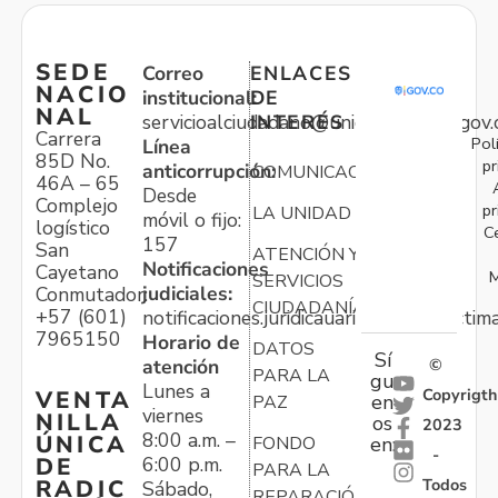
SEDE
Correo
ENLACES
NACIO
institucional:
DE
NAL
servicioalciudadano@unidadvictimas.gov.
INTERÉS
Carrera
Pol
Línea
85D No.
pr
anticorrupción:
COMUNICACIONES
46A – 65
Desde
Complejo
pr
LA UNIDAD
móvil o fijo:
logístico
C
157
San
ATENCIÓN Y
Notificaciones
Cayetano
M
SERVICIOS
judiciales:
Conmutador:
CIUDADANÍA
+57 (601)
notificaciones.juridicauariv@unidadvictim
7965150
Horario de
DATOS
Sí
atención
©
PARA LA
gu
Lunes a
Copyrigth
VENTA
en
PAZ
viernes
NILLA
os
2023
8:00 a.m. –
ÚNICA
FONDO
en:
-
6:00 p.m.
DE
PARA LA
Todos
RADIC
Sábado,
REPARACIÓN