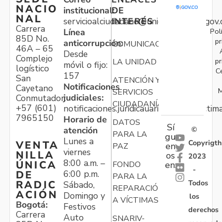
NACIO
institucional:
DE
NAL
servicioalciudadano@unidadvictimas.gov.
INTERÉS
Carrera
Pol
Línea
85D No.
pr
anticorrupción:
COMUNICACIONES
46A – 65
Desde
Complejo
pr
LA UNIDAD
móvil o fijo:
logístico
C
157
San
ATENCIÓN Y
Notificaciones
Cayetano
M
SERVICIOS
judiciales:
Conmutador:
CIUDADANÍA
+57 (601)
notificaciones.juridicauariv@unidadvictim
7965150
Horario de
DATOS
Sí
atención
©
PARA LA
gu
Lunes a
Copyrigth
VENTA
en
PAZ
viernes
NILLA
os
2023
8:00 a.m. –
ÚNICA
FONDO
en:
-
6:00 p.m.
DE
PARA LA
Todos
RADIC
Sábado,
REPARACIÓN
ACIÓN
Domingo y
los
A VÍCTIMAS
Bogotá:
Festivos
derechos
Carrera
Auto
SNARIV-