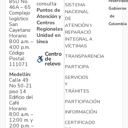
reservado
85D No.
consulta
SISTEMA
46A – 65
Gobierno
Puntos de
NACIONAL
Complejo
Atención y
de
logístico
DE
Centros
Colombia
San
ATENCIÓN Y
Regionales
Cayetano
REPARACIÓN
Unidad en
Horario:
INTEGRAL A
línea
8:00 a.m. –
VÍCTIMAS
4:00 p.m.
Código
Centro
TRANSPARENCIA
Postal:
de
relevo
111071
PARTICIPA
Medellín:
SERVICIOS
Calle 49
Y
No 50-21
TRÁMITES
piso 14
Edificio del
PARTICIPACIÓN
Café
Horario:
INFORMACIÓN
8:00 a.m. –
12:00 m. y
CERTIFICADO
2:00 p.m. –