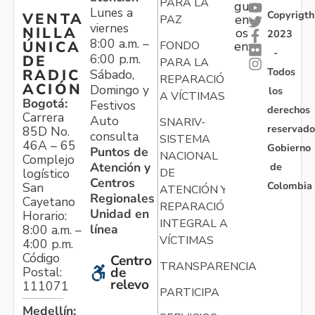
PARA LA
gu
Lunes a
Copyrigth
VENTA
en
PAZ
viernes
NILLA
os
2023
8:00 a.m. –
ÚNICA
FONDO
en:
-
6:00 p.m.
DE
PARA LA
Todos
RADIC
Sábado,
REPARACIÓN
ACIÓN
Domingo y
los
A VÍCTIMAS
Bogotá:
Festivos
derechos
Carrera
Auto
SNARIV-
reservado
85D No.
consulta
SISTEMA
46A – 65
Gobierno
Puntos de
NACIONAL
Complejo
Atención y
de
logístico
DE
Centros
Colombia
San
ATENCIÓN Y
Regionales
Cayetano
REPARACIÓN
Unidad en
Horario:
INTEGRAL A
línea
8:00 a.m. –
VÍCTIMAS
4:00 p.m.
Código
Centro
TRANSPARENCIA
Postal:
de
relevo
111071
PARTICIPA
Medellín: