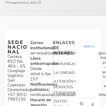
15 septiembre, 2023
SEDE
Correo
ENLACES
NACIO
institucional:
DE
NAL
servicioalciudadano@unidadvictimas.gov.
INTERÉS
Carrera
Pol
Línea
85D No.
pr
anticorrupción:
COMUNICACIONES
46A – 65
Desde
Complejo
pr
LA UNIDAD
móvil o fijo:
logístico
C
157
San
ATENCIÓN Y
Notificaciones
Cayetano
M
SERVICIOS
judiciales:
Conmutador:
CIUDADANÍA
+57 (601)
notificaciones.juridicauariv@unidadvictim
7965150
Horario de
DATOS
Sí
atención
©