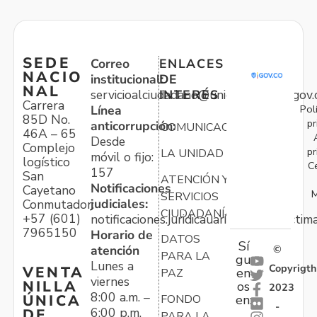
SEDE
Correo
ENLACES
NACIO
institucional:
DE
NAL
servicioalciudadano@unidadvictimas.gov.
INTERÉS
Carrera
Pol
Línea
85D No.
pr
anticorrupción:
COMUNICACIONES
46A – 65
Desde
Complejo
pr
LA UNIDAD
móvil o fijo:
logístico
C
157
San
ATENCIÓN Y
Notificaciones
Cayetano
M
SERVICIOS
judiciales:
Conmutador:
CIUDADANÍA
+57 (601)
notificaciones.juridicauariv@unidadvictim
7965150
Horario de
DATOS
Sí
atención
©
PARA LA
gu
Lunes a
Copyrigth
VENTA
en
PAZ
viernes
NILLA
os
2023
8:00 a.m. –
ÚNICA
FONDO
en:
-
6:00 p.m.
DE
PARA LA