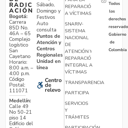
Todos
RADIC
Sábado,
REPARACIÓN
ACIÓN
Domingo y
los
A VÍCTIMAS
Bogotá:
Festivos
derechos
Carrera
Auto
SNARIV-
reservado
85D No.
consulta
SISTEMA
46A – 65
Gobierno
Puntos de
NACIONAL
Complejo
Atención y
de
logístico
DE
Centros
Colombia
San
ATENCIÓN Y
Regionales
Cayetano
REPARACIÓN
Unidad en
Horario:
INTEGRAL A
línea
8:00 a.m. –
VÍCTIMAS
4:00 p.m.
Código
Centro
TRANSPARENCIA
Postal:
de
relevo
111071
PARTICIPA
Medellín:
SERVICIOS
Calle 49
Y
No 50-21
TRÁMITES
piso 14
Edificio del
PARTICIPACIÓN