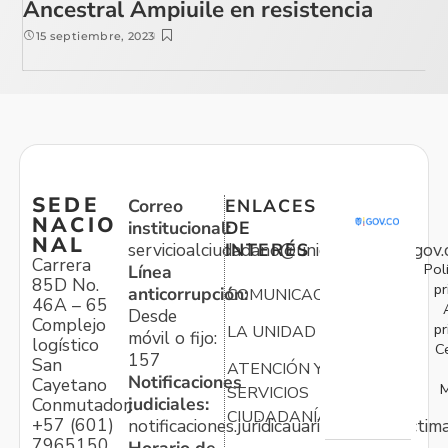
Ancestral Ampiuile en resistencia
15 septiembre, 2023
SEDE
Correo
ENLACES
NACIO
institucional:
DE
NAL
servicioalciudadano@unidadvictimas.gov.
INTERÉS
Carrera
Pol
Línea
85D No.
pr
anticorrupción:
COMUNICACIONES
46A – 65
Desde
Complejo
pr
LA UNIDAD
móvil o fijo:
logístico
C
157
San
ATENCIÓN Y
Notificaciones
Cayetano
M
SERVICIOS
judiciales:
Conmutador:
CIUDADANÍA
+57 (601)
notificaciones.juridicauariv@unidadvictim
7965150
Horario de