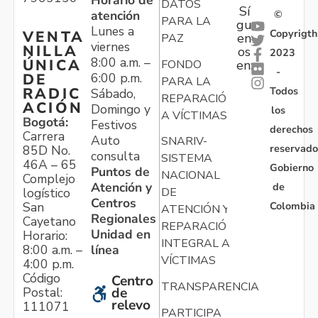
DATOS
Sí
atención
©
PARA LA
gu
Lunes a
Copyrigth
VENTA
en
PAZ
viernes
NILLA
os
2023
8:00 a.m. –
ÚNICA
FONDO
en:
-
6:00 p.m.
DE
PARA LA
Todos
RADIC
Sábado,
REPARACIÓN
ACIÓN
Domingo y
los
A VÍCTIMAS
Bogotá:
Festivos
derechos
Carrera
Auto
SNARIV-
reservado
85D No.
consulta
SISTEMA
46A – 65
Gobierno
Puntos de
NACIONAL
Complejo
Atención y
de
logístico
DE
Centros
Colombia
San
ATENCIÓN Y
Regionales
Cayetano
REPARACIÓN
Unidad en
Horario:
INTEGRAL A
línea
8:00 a.m. –
VÍCTIMAS
4:00 p.m.
Código
Centro
TRANSPARENCIA
Postal:
de
relevo
111071
PARTICIPA