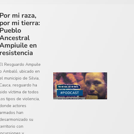
Por mi raza,
por mi tierra:
Pueblo
Ancestral
Ampiuile en
resistencia
El Resguardo Ampuile
o Ambaló, ubicado en
el municipio de Silvia,
Cauca, resguardo ha
sido víctima de todos
#PODCAST
los tipos de violencia,
donde actores
armados han
desarmonizado su
territorio con
incursiones y