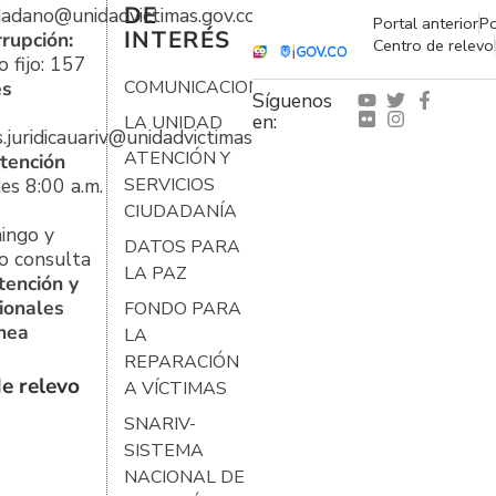
DE
udadano@unidadvictimas.gov.co
Portal anterior
Po
INTERÉS
rrupción:
Centro de relevo
 fijo: 157
es
COMUNICACIONES
Síguenos
en:
LA UNIDAD
s.juridicauariv@unidadvictimas.gov.co
ATENCIÓN Y
tención
es 8:00 a.m.
SERVICIOS
CIUDADANÍA
ingo y
DATOS PARA
o consulta
LA PAZ
tención y
ionales
FONDO PARA
ínea
LA
REPARACIÓN
e relevo
A VÍCTIMAS
SNARIV-
SISTEMA
NACIONAL DE