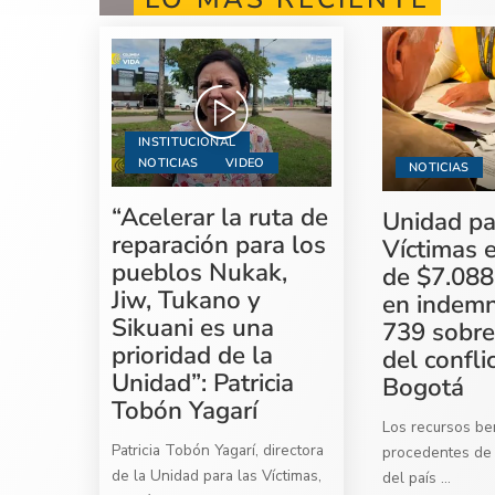
INSTITUCIONAL
NOTICIAS
VIDEO
NOTICIAS
“Acelerar la ruta de
Unidad pa
reparación para los
Víctimas 
pueblos Nukak,
de $7.088
Jiw, Tukano y
en indemn
Sikuani es una
739 sobre
prioridad de la
del confli
Unidad”: Patricia
Bogotá
Tobón Yagarí
Los recursos ben
Patricia Tobón Yagarí, directora
procedentes de 
de la Unidad para las Víctimas,
del país
...