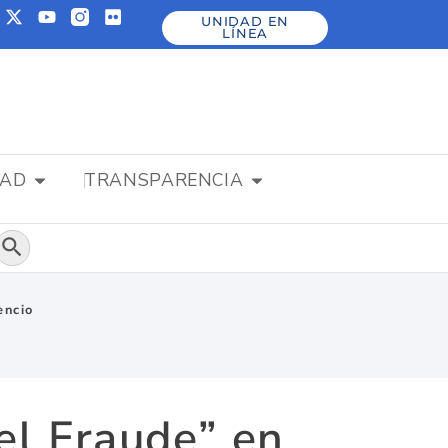
UNIDAD EN
LÍNEA
DAD
TRANSPARENCIA
Botón de búsqueda
encio
el Fraude” en