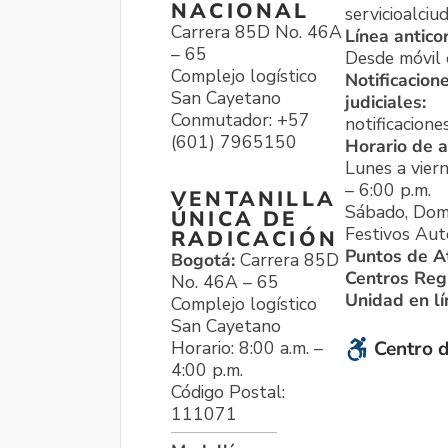
NACIONAL
servicioalci
Carrera 85D No. 46A
Línea antico
– 65
Desde móvil o
Complejo logístico
Notificacion
San Cayetano
judiciales:
Conmutador: +57
notificacione
(601) 7965150
Horario de a
Lunes a viern
– 6:00 p.m.
VENTANILLA
Sábado, Dom
ÚNICA DE
Festivos Aut
RADICACIÓN
Puntos de A
Bogotá:
Carrera 85D
Centros Reg
No. 46A – 65
Unidad en l
Complejo logístico
San Cayetano
Horario: 8:00 a.m. –
Centro d
4:00 p.m.
Código Postal:
111071