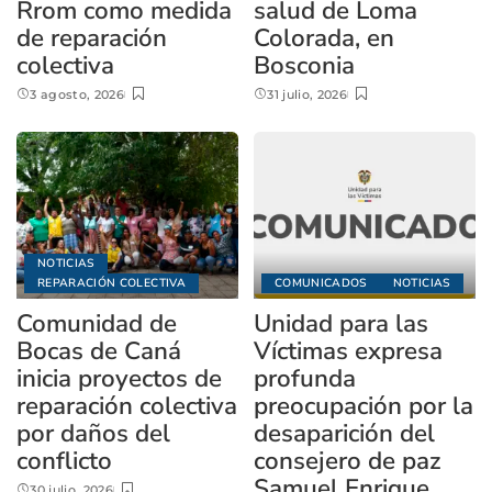
Rrom como medida
salud de Loma
de reparación
Colorada, en
colectiva
Bosconia
3 agosto, 2026
31 julio, 2026
NOTICIAS
REPARACIÓN COLECTIVA
COMUNICADOS
NOTICIAS
Comunidad de
Unidad para las
Bocas de Caná
Víctimas expresa
inicia proyectos de
profunda
reparación colectiva
preocupación por la
por daños del
desaparición del
conflicto
consejero de paz
Samuel Enrique
30 julio, 2026