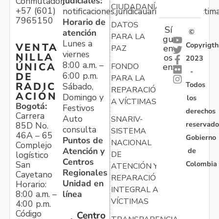
judiciales:
Conmutador:
CIUDADANÍA
+57 (601)
notificaciones.juridicauariv@unidadvictim
7965150
Horario de
DATOS
Sí
atención
©
PARA LA
gu
Lunes a
Copyrigth
VENTA
en
PAZ
viernes
NILLA
os
2023
8:00 a.m. –
ÚNICA
FONDO
en:
-
6:00 p.m.
DE
PARA LA
Todos
RADIC
Sábado,
REPARACIÓN
ACIÓN
Domingo y
los
A VÍCTIMAS
Bogotá:
Festivos
derechos
Carrera
Auto
SNARIV-
reservado
85D No.
consulta
SISTEMA
46A – 65
Gobierno
Puntos de
NACIONAL
Complejo
Atención y
de
logístico
DE
Centros
Colombia
San
ATENCIÓN Y
Regionales
Cayetano
REPARACIÓN
Unidad en
Horario:
INTEGRAL A
línea
8:00 a.m. –
VÍCTIMAS
4:00 p.m.
Código
Centro