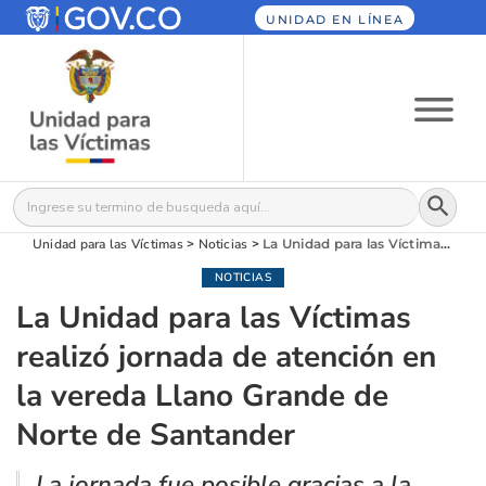
UNIDAD EN LÍNEA
Botón
Buscar:
Unidad para las Víctimas
>
Noticias
>
La Unidad para las Víctimas realizó jornada de atención en la vereda Llano Grande de Norte de Santander
NOTICIAS
La Unidad para las Víctimas
realizó jornada de atención en
la vereda Llano Grande de
Norte de Santander
La jornada fue posible gracias a la