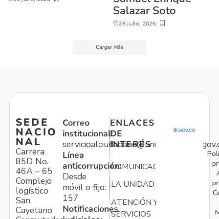
Salazar Soto
28 julio, 2026
Cargar Más
SEDE
Correo
ENLACES
NACIO
institucional:
DE
NAL
servicioalciudadano@unidadvictimas.gov.
INTERÉS
Carrera
Pol
Línea
85D No.
pr
anticorrupción:
COMUNICACIONES
46A – 65
Desde
Complejo
pr
LA UNIDAD
móvil o fijo:
logístico
C
157
San
ATENCIÓN Y
Notificaciones
Cayetano
M
SERVICIOS