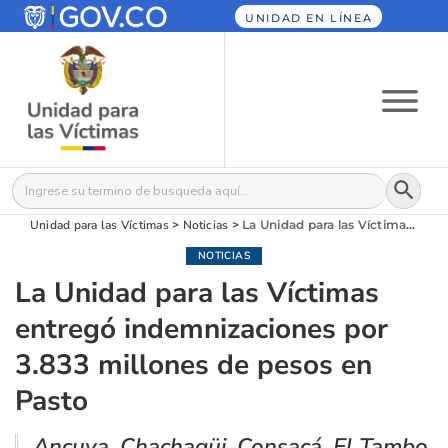
UNIDAD EN LÍNEA
Botón
Buscar:
Unidad para las Víctimas
>
Noticias
>
La Unidad para las Víctimas entregó indemnizaciones por 3.833 millones de pesos en Pasto
NOTICIAS
La Unidad para las Víctimas
entregó indemnizaciones por
3.833 millones de pesos en
Pasto
Ancuya, Chachagüi, Consacá, El Tambo,