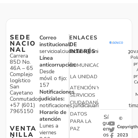
SEDE
Correo
ENLACES
NACIO
institucional:
DE
NAL
servicioalciudadano@unidadvictimas.gov.
INTERÉS
Carrera
Pol
Línea
85D No.
pr
anticorrupción:
COMUNICACIONES
46A – 65
Desde
Complejo
pr
LA UNIDAD
móvil o fijo:
logístico
C
157
San
ATENCIÓN Y
Notificaciones
Cayetano
M
SERVICIOS
judiciales:
Conmutador:
CIUDADANÍA
+57 (601)
notificaciones.juridicauariv@unidadvictim
7965150
Horario de
DATOS
Sí
atención
©
PARA LA
gu
Lunes a
Copyrigth
VENTA
en
PAZ
viernes
NILLA
os
2023