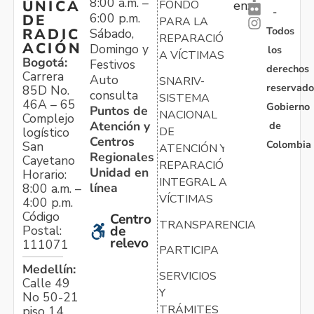
8:00 a.m. –
ÚNICA
FONDO
en:
-
6:00 p.m.
DE
PARA LA
Todos
RADIC
Sábado,
REPARACIÓN
ACIÓN
Domingo y
los
A VÍCTIMAS
Bogotá:
Festivos
derechos
Carrera
Auto
SNARIV-
reservado
85D No.
consulta
SISTEMA
46A – 65
Gobierno
Puntos de
NACIONAL
Complejo
Atención y
de
logístico
DE
Centros
Colombia
San
ATENCIÓN Y
Regionales
Cayetano
REPARACIÓN
Unidad en
Horario:
INTEGRAL A
línea
8:00 a.m. –
VÍCTIMAS
4:00 p.m.
Código
Centro
TRANSPARENCIA
Postal:
de
relevo
111071
PARTICIPA
Medellín:
SERVICIOS
Calle 49
Y
No 50-21
TRÁMITES
piso 14