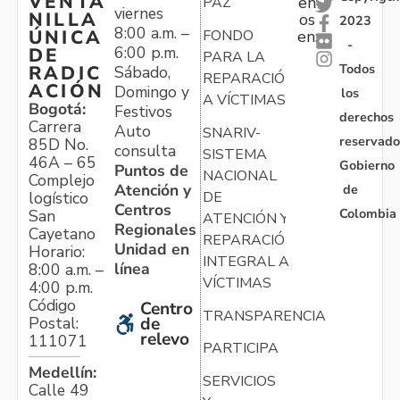
VENTA
en
PAZ
viernes
NILLA
os
2023
8:00 a.m. –
ÚNICA
FONDO
en:
-
6:00 p.m.
DE
PARA LA
Todos
RADIC
Sábado,
REPARACIÓN
ACIÓN
Domingo y
los
A VÍCTIMAS
Bogotá:
Festivos
derechos
Carrera
Auto
SNARIV-
reservado
85D No.
consulta
SISTEMA
46A – 65
Gobierno
Puntos de
NACIONAL
Complejo
Atención y
de
logístico
DE
Centros
Colombia
San
ATENCIÓN Y
Regionales
Cayetano
REPARACIÓN
Unidad en
Horario:
INTEGRAL A
línea
8:00 a.m. –
VÍCTIMAS
4:00 p.m.
Código
Centro
TRANSPARENCIA
Postal:
de
relevo
111071
PARTICIPA
Medellín:
SERVICIOS
Calle 49