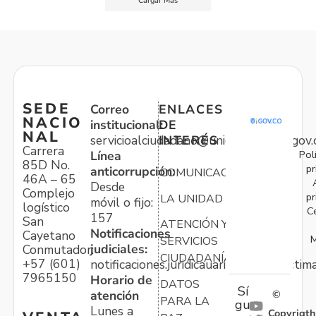
Cargar Más
SEDE
Correo
ENLACES
NACIO
institucional:
DE
NAL
servicioalciudadano@unidadvictimas.gov.
INTERÉS
Carrera
Pol
Línea
85D No.
pr
anticorrupción:
COMUNICACIONES
46A – 65
Desde
Complejo
pr
LA UNIDAD
móvil o fijo:
logístico
C
157
San
ATENCIÓN Y
Notificaciones
Cayetano
M
SERVICIOS
judiciales:
Conmutador:
CIUDADANÍA
+57 (601)
notificaciones.juridicauariv@unidadvictim
7965150
Horario de
DATOS
Sí
atención
©
PARA LA
gu
Lunes a
Copyrigth