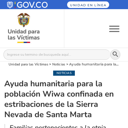
UNIDAD EN LÍNEA
Botón
Buscar:
Unidad para las Víctimas
>
Noticias
>
Ayuda humanitaria para la población Wiwa confinada en estribaciones de la Sierra Nevada de Santa Marta
NOTICIAS
Ayuda humanitaria para la
población Wiwa confinada en
estribaciones de la Sierra
Nevada de Santa Marta
Familias pertenecientes a la etnia