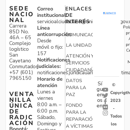
SEDE
Correo
ENLACES
NACIO
institucional:
DE
NAL
servicioalciudadano@unidadvictimas.gov.
INTERÉS
Carrera
Pol
Línea
85D No.
pr
anticorrupción:
COMUNICACIONES
46A – 65
Desde
Complejo
pr
LA UNIDAD
móvil o fijo:
logístico
C
157
San
ATENCIÓN Y
Notificaciones
Cayetano
M
SERVICIOS
judiciales:
Conmutador:
CIUDADANÍA
+57 (601)
notificaciones.juridicauariv@unidadvictim
7965150
Horario de
DATOS
Sí
atención
©
PARA LA
gu
Lunes a
Copyrigth
VENTA
en
PAZ
viernes
NILLA
os
2023
8:00 a.m. –
ÚNICA
FONDO
en:
-
6:00 p.m.
DE
PARA LA
Todos
RADIC
Sábado,
REPARACIÓN
ACIÓN
Domingo y
los
A VÍCTIMAS
Bogotá:
Festivos