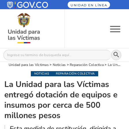
UNIDAD EN LÍNEA
Botón
Buscar:
Unidad para las Víctimas
>
Noticias
>
Reparación Colectiva
>
La Unidad para las Víctimas entregó dotación de equipos e insumos por cerca de 500 millones pesos
NOTICIAS
REPARACIÓN COLECTIVA
La Unidad para las Víctimas
entregó dotación de equipos e
insumos por cerca de 500
millones pesos
Esta medida de restitución, dirigida a