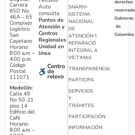
derechos
Carrera
Auto
SNARIV-
reservado
85D No.
consulta
SISTEMA
46A – 65
Gobierno
Puntos de
NACIONAL
Complejo
Atención y
de
logístico
DE
Centros
Colombia
San
ATENCIÓN Y
Regionales
Cayetano
REPARACIÓN
Unidad en
Horario:
INTEGRAL A
línea
8:00 a.m. –
VÍCTIMAS
4:00 p.m.
Código
Centro
TRANSPARENCIA
Postal:
de
relevo
111071
PARTICIPA
Medellín:
SERVICIOS
Calle 49
Y
No 50-21
TRÁMITES
piso 14
Edificio del
PARTICIPACIÓN
Café
Horario:
INFORMACIÓN
8:00 a.m. –