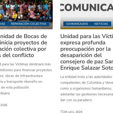
IAS
REPARACIÓN COLECTIVA
COMUNICADOS
NOTICIAS
idad de Bocas de
Unidad para las Víc
inicia proyectos de
expresa profunda
ación colectiva por
preocupación por la
 del conflicto
desaparición del
consejero de paz Sa
 para las Víctimas destinará más
Enrique Salazar Sot
illones para financiar proyectos
os, obras de infraestructura
La entidad insta a las autoridades
ia y transporte ribereño en
competentes de Colombia y Venez
 de esta población
como a organismos humanitarios,
mbiana.
adelantar las gestiones necesaria
dar con su paradero.
, 2026
28 julio, 2026