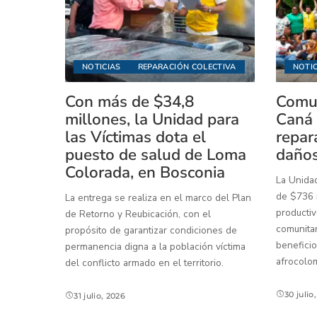
NOTICIAS
REPARACIÓN COLECTIVA
NOTIC
Con más de $34,8
Comun
millones, la Unidad para
Caná 
las Víctimas dota el
repar
puesto de salud de Loma
daños
Colorada, en Bosconia
La Unidad
de $736 m
La entrega se realiza en el marco del Plan
productiv
de Retorno y Reubicación, con el
comunitar
propósito de garantizar condiciones de
beneficio
permanencia digna a la población víctima
afrocolo
del conflicto armado en el territorio.
30 julio
31 julio, 2026