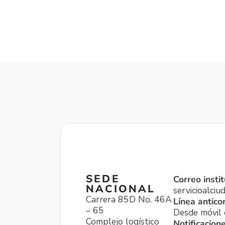
SEDE
Correo instit
NACIONAL
servicioalci
Carrera 85D No. 46A
Línea antico
– 65
Desde móvil o
Complejo logístico
Notificacion