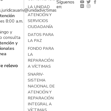
Síguenos
en:
LA UNIDAD
s.juridicauariv@unidadvictimas.gov.co
ATENCIÓN Y
tención
es 8:00 a.m.
SERVICIOS
CIUDADANÍA
ingo y
DATOS PARA
o consulta
LA PAZ
tención y
ionales
FONDO PARA
ínea
LA
REPARACIÓN
e relevo
A VÍCTIMAS
SNARIV-
SISTEMA
NACIONAL DE
ATENCIÓN Y
REPARACIÓN
INTEGRAL A
VÍCTIMAS