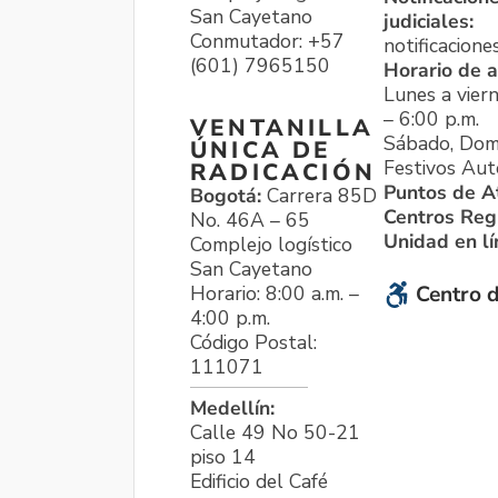
San Cayetano
judiciales:
Conmutador: +57
notificacione
(601) 7965150
Horario de a
Lunes a viern
– 6:00 p.m.
VENTANILLA
Sábado, Dom
ÚNICA DE
Festivos Aut
RADICACIÓN
Puntos de A
Bogotá:
Carrera 85D
Centros Reg
No. 46A – 65
Unidad en l
Complejo logístico
San Cayetano
Horario: 8:00 a.m. –
Centro d
4:00 p.m.
Código Postal:
111071
Medellín:
Calle 49 No 50-21
piso 14
Edificio del Café