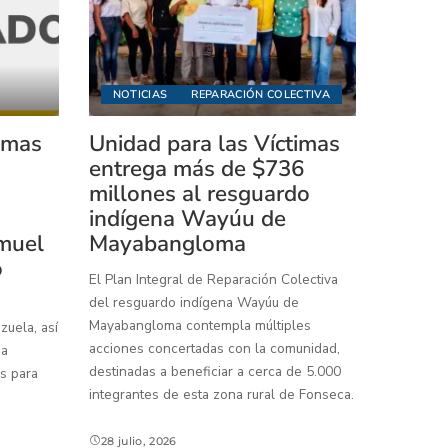
NOTICIAS
REPARACIÓN COLECTIVA
timas
Unidad para las Víctimas
entrega más de $736
millones al resguardo
indígena Wayúu de
muel
Mayabangloma
o
El Plan Integral de Reparación Colectiva
del resguardo indígena Wayúu de
Mayabangloma contempla múltiples
uela, así
acciones concertadas con la comunidad,
 a
destinadas a beneficiar a cerca de 5.000
s para
integrantes de esta zona rural de Fonseca.
28 julio, 2026