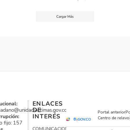
Cargar Más
ENLACES
ucional:
DE
udadano@unidadvictimas.gov.co
Portal anterior
Po
INTERÉS
rrupción:
Centro de relevo
 fijo: 157
es
COMUNICACIONES