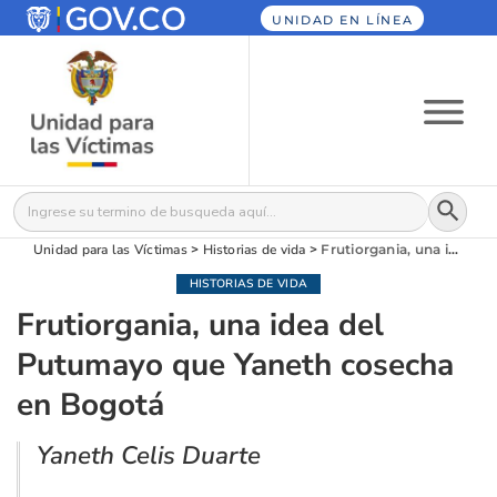
UNIDAD EN LÍNEA
Botón
Buscar:
Unidad para las Víctimas
>
Historias de vida
>
Frutiorgania, una idea del Putumayo que Yaneth cosecha en Bogotá
HISTORIAS DE VIDA
Frutiorgania, una idea del
Putumayo que Yaneth cosecha
en Bogotá
Yaneth Celis Duarte