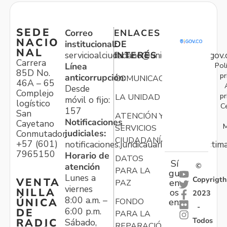
SEDE
Correo
ENLACES
NACIO
institucional:
DE
NAL
servicioalciudadano@unidadvictimas.gov.
INTERÉS
Carrera
Pol
Línea
85D No.
pr
anticorrupción:
COMUNICACIONES
46A – 65
Desde
Complejo
pr
LA UNIDAD
móvil o fijo:
logístico
C
157
San
ATENCIÓN Y
Notificaciones
Cayetano
M
SERVICIOS
judiciales:
Conmutador:
CIUDADANÍA
+57 (601)
notificaciones.juridicauariv@unidadvictim
7965150
Horario de
DATOS
Sí
atención
©
PARA LA
gu
Lunes a
Copyrigth
VENTA
en
PAZ
viernes
NILLA
os
2023
8:00 a.m. –
ÚNICA
FONDO
en:
-
6:00 p.m.
DE
PARA LA
Todos
RADIC
Sábado,
REPARACIÓN