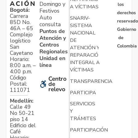
ACIÓN
Domingo y
los
A VÍCTIMAS
Bogotá:
Festivos
derechos
Carrera
Auto
SNARIV-
reservado
85D No.
consulta
SISTEMA
46A – 65
Gobierno
Puntos de
NACIONAL
Complejo
Atención y
de
logístico
DE
Centros
Colombia
San
ATENCIÓN Y
Regionales
Cayetano
REPARACIÓN
Unidad en
Horario:
INTEGRAL A
línea
8:00 a.m. –
VÍCTIMAS
4:00 p.m.
Código
Centro
TRANSPARENCIA
Postal:
de
relevo
111071
PARTICIPA
Medellín:
SERVICIOS
Calle 49
Y
No 50-21
TRÁMITES
piso 14
Edificio del
PARTICIPACIÓN
Café
Horario: