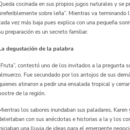
Queda cocinada en sus propios jugos naturales y se p
preferiblemente sobre leña”. Mientras va terminando la
cada vez más baja pues explica con una pequeña sonri
su preparación es un secreto familiar.
La degustación de la palabra
“Fruta”, contestó uno de los invitados a la pregunta s
almuerzo. Fue secundado por los antojos de sus dem
quienes atinaron a pedir una ensalada tropical y cerra
postre de la región.
Mientras los sabores inundaban sus paladares, Karen
deleitaban con sus anécdotas e historias a la y los c
iniciaban una lluvia de ideas para el emergente negoci