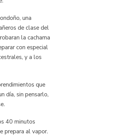
e.
Londoño, una
añeros de clase del
probaran la cachama
eparar con especial
estrales, y a los
prendimientos que
 día, sin pensarlo,
e.
los 40 minutos
e prepara al vapor.