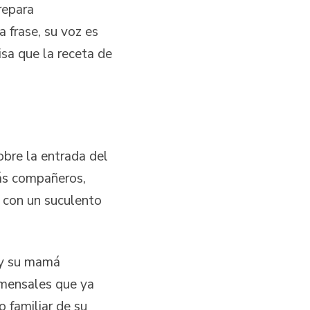
repara
 frase, su voz es
sa que la receta de
obre la entrada del
ás compañeros,
r con un suculento
 y su mamá
omensales que ya
o familiar de su