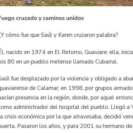
Fuego cruzado y caminos unidos
¿Y cómo fue que Saúl y Karen cruzaron palabra?
Él, nacido en 1974 en El Retorno, Guaviare; ella, inic
los 80 en un pueblo metense llamado Cubarral.
Saúl fue desplazado por la violencia y obligado a aba
guaviarense de Calamar, en 1998, por grupos armados
hacían presencia en la región, donde, por aquel ent
como administrador del hospital del pueblo. Llegó a V
la crisis económica por la que atravesaba, decidió ven
puerta. Pasaron los años, y para 2001 su hermano de