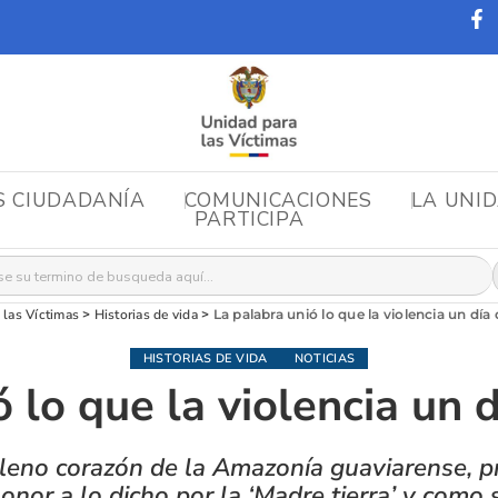
S CIUDADANÍA
COMUNICACIONES
LA UNI
PARTICIPA
r:
 las Víctimas
>
Historias de vida
>
La palabra unió lo que la violencia un día 
HISTORIAS DE VIDA
NOTICIAS
 lo que la violencia un d
pleno corazón de la Amazonía guaviarense, p
honor a lo dicho por la ‘Madre tierra’ y como