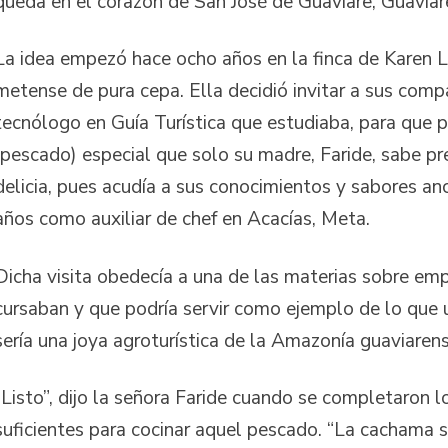
queda en el corazón de San José de Guaviare, Guaviar
La idea empezó hace ocho años en la finca de Karen 
metense de pura cepa. Ella decidió invitar a sus comp
tecnólogo en Guía Turística que estudiaba, para que 
(pescado) especial que solo su madre, Faride, sabe pr
delicia, pues acudía a sus conocimientos y sabores anc
años como auxiliar de chef en Acacías, Meta.
Dicha visita obedecía a una de las materias sobre em
cursaban y que podría servir como ejemplo de lo que un
sería una joya agroturística de la Amazonía guaviarens
“Listo”, dijo la señora Faride cuando se completaron 
suficientes para cocinar aquel pescado. “La cachama s