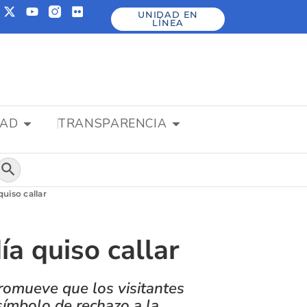
UNIDAD EN
LÍNEA
DAD
TRANSPARENCIA
Botón de búsqueda
quiso callar
ía quiso callar
romueve que los visitantes
 símbolo de rechazo a la