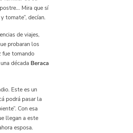
 postre… Mira que sí
 y tomate”, decían.
ncias de viajes,
que probaran los
oz fue tomando
i una década
Beraca
dio. Este es un
cá podrá pasar la
iente”. Con esa
ue llegan a este
ahora esposa.